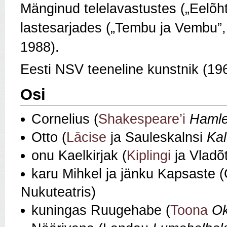
Mänginud telelavastustes („Eelõht
lastesarjades („Tembu ja Vembu”
1988).
Eesti NSV teeneline kunstnik (19
Osi
Cornelius (
Shakespeare’i
Hamle
Otto (
Lācise
ja Sauleskalnsi
Kal
onu Kaelkirjak (
Kiplingi
ja Vladõ
karu Mihkel ja jänku Kapsaste 
Nukuteatris)
kuningas Ruugehabe (
Toona
Ok