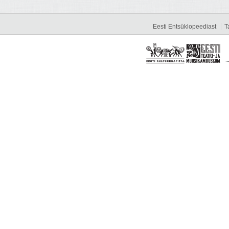
Eesti Entsüklopeediast
T