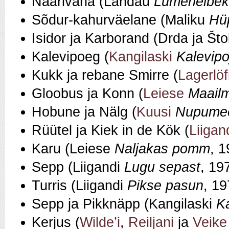
Näärivana (Landau
Lumehelbek
Sõdur‑kahurväelane (Maliku
Hü
Isidor ja Karborand (Drda ja Št
Kalevipoeg (
Kangilaski
Kalevipo
Kukk ja rebane Smirre (
Lagerlöf
Gloobus ja Konn (
Leiese
Maailm
Hobune ja Nälg (
Kuusi
Nupumee
Rüütel ja Kiek in de Kök (
Liigan
Karu (Leiese
Naljakas pomm
, 1
Sepp (Liigandi
Lugu sepast
, 19
Turris (Liigandi
Pikse pasun
, 19
Sepp ja Pikknäpp (Kangilaski
Ka
Kerjus (
Wilde’i
,
Reiljani
ja
Veike