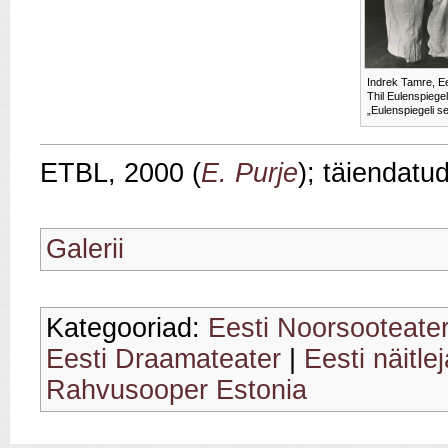
Indrek Tamre, Ee
Thil Eulenspiege
„Eulenspiegeli s
ETBL, 2000 (
E. Purje
); täiendatu
Galerii
Kategooriad:
Eesti Noorsooteate
Eesti Draamateater
|
Eesti näitle
Rahvusooper Estonia