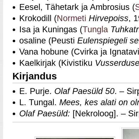
Eesel, Tähetark ja Ambrosius (
Krokodill (
Normeti
Hirvepoiss
, 
Isa ja Kuningas (
Tungla
Tuhkatr
osaline (Peusti
Eulenspiegeli se
Vana hobune (Cvirka ja Ignatav
Kaelkirjak (Kivistiku
Vusserdused
Kirjandus
E. Purje.
Olaf Paesüld 50
. – Si
L. Tungal.
Mees, kes alati on o
Olaf Paesüld:
[Nekroloog]. – Si