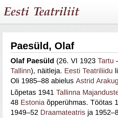
Paesüld, Olaf
Olaf
Paesüld
(26. VI 1923
Tartu
–
Tallinn
), näitleja.
Eesti Teatriliidu
l
Oli 1985–88 abielus
Astrid Araku
Lõpetas 1941
Tallinna Majandust
48
Estonia
õpperühmas. Töötas 1
1949–52
Draamateatris
ja 1952–