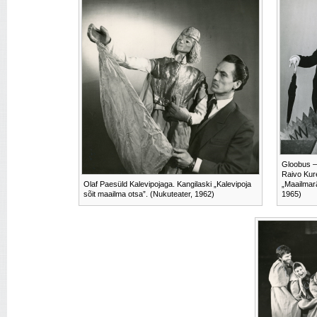
Gloobus – 
Raivo Kur
Olaf Paesüld Kalevipojaga. Kangilaski „Kalevipoja
„Maailmarä
sõit maailma otsa”. (Nukuteater, 1962)
1965)