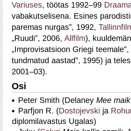
Variuses
, töötas 1992–99
Draama
vabakutselisena. Esines parodisti
paremas nurgas”, 1992,
Tallinnfil
„Ruudi”, 2006,
Allfilm
), kuuldemän
„Improvisatsioon Griegi teemale”,
tundmatud aastad”, 1995) ja telese
2001–03).
Osi
Peter Smith (Delaney
Mee maik
Parfjon R. (
Dostojevski
ja
Rohu
diplomilavastus Ugalas)