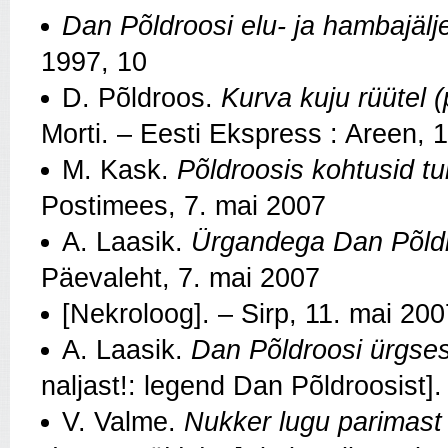
Dan Põldroosi elu- ja hambajälj
1997, 10
D. Põldroos.
Kurva kuju rüütel 
Morti. – Eesti Ekspress : Areen, 
M. Kask.
Põldroosis kohtusid tu
Postimees, 7. mai 2007
A. Laasik.
Ürgandega Dan Põldr
Päevaleht, 7. mai 2007
[Nekroloog]. – Sirp, 11. mai 200
A. Laasik.
Dan Põldroosi ürgses
naljast!: legend Dan Põldroosist].
V. Valme.
Nukker lugu parimast 