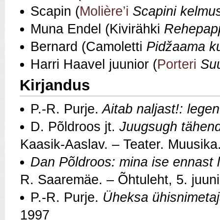
Scapin (
Molière’i
Scapini kelmu
Muna Endel (Kivirähki
Rehepap
Bernard (Camoletti
Pidžaama k
Harri Haavel juunior (
Porteri
Suu
Kirjandus
P.-R. Purje.
Aitab naljast!: lege
D. Põldroos jt.
Juugsugh tähenda
Kaasik-Aaslav. – Teater. Muusika
Dan Põldroos: mina ise ennast 
R. Saaremäe. – Õhtuleht,
5. juun
P.‑R. Purje.
Üheksa ühisnimetaj
1997