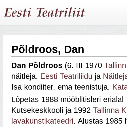
Põldroos, Dan
Dan Põldroos
(6. III 1970
Tallinn
näitleja.
Eesti Teatriliidu
ja
Näitlej
Isa kondiiter, ema teenistuja.
Kata
Lõpetas 1988 mööblitisleri erialal 
Kutsekeskkooli ja 1992
Tallinna 
lavakunstikateedri
. Alustas 1985 