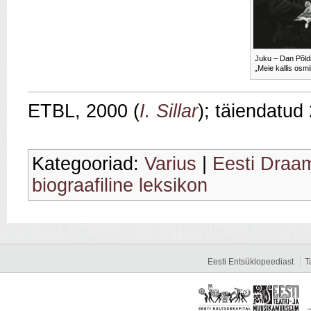
Juku – Dan Põldr
„Meie kallis osmi
ETBL, 2000 (
I. Sillar
); täiendatud
Kategooriad:
Varius
|
Eesti Draa
biograafiline leksikon
Eesti Entsüklopeediast
T