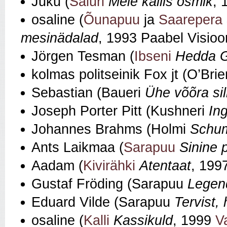
Juku (
Saluri
Meie kallis osmik
, 
osaline (
Õunapuu
ja
Saarepera
mesinädalad
, 1993 Paabel Visio
Jörgen Tesman (
Ibseni
Hedda G
kolmas politseinik Fox jt (O’Bri
Sebastian (Baueri
Ühe võõra si
Joseph Porter Pitt (Kushneri
In
Johannes Brahms (Holmi
Schum
Ants Laikmaa (
Sarapuu
Sinine p
Aadam (
Kivirähki
Atentaat
, 199
Gustaf Fröding (Sarapuu
Legend
Eduard Vilde (Sarapuu
Tervist, 
osaline (
Kalli
Kassikuld
, 1999
V