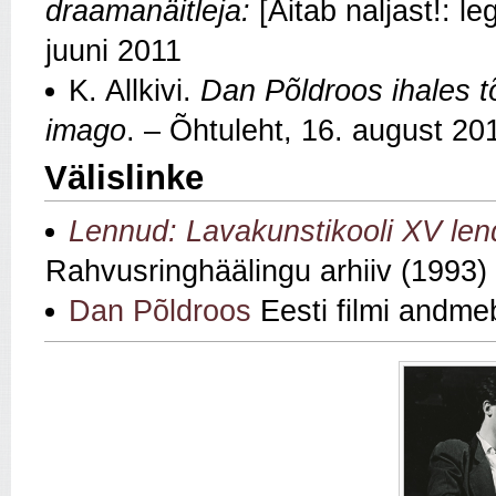
draamanäitleja:
[Aitab naljast!: 
juuni 2011
K. Allkivi.
Dan Põldroos ihales tõs
imago
. – Õhtuleht, 16. august 20
Välislinke
Lennud: Lavakunstikooli XV le
Rahvusringhäälingu arhiiv (1993)
Dan Põldroos
Eesti filmi andme