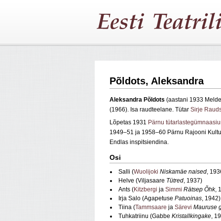
Põldots, Aleksandra
Aleksandra Põldots
(aastani 1933 Melder
(1966). Isa raudteelane. Tütar
Sirje Rauds
Lõpetas 1931
Pärnu tütarlastegümnaasi
1949–51 ja 1958–60 Pärnu Rajooni Kultuur
Endlas inspitsiendina.
Osi
Salli (
Wuolijoki
Niskamäe naised
, 193
Helve (Viljasaare
Tütred
, 1937)
Ants (
Kitzbergi
ja
Simmi
Rätsep Õhk
, 
Irja Salo (Agapetuse
Patuoinas
, 1942)
Tiina (
Tammsaare
ja
Särevi
Mauruse 
Tuhkatriinu (Gabbe
Kristallkingake
, 1