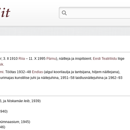
; 3. II 1910
Riia
– 11. X 1995
Pärnu
), näitleja ja inspitsient.
Eesti Teatriliidu
liige
ik
.
umi
. Töötas 1932–48
Endlas
(algul koorilaulja ja tantsijana, hiljem näitlejana),
imajas kunstilise juhi ja näitejuhina, 1951–58 taidlusnäitejuhina ja 1962–93
6, ja
Niskamäe leib
, 1939)
1940)
gümnaasium
, 1945)
946)