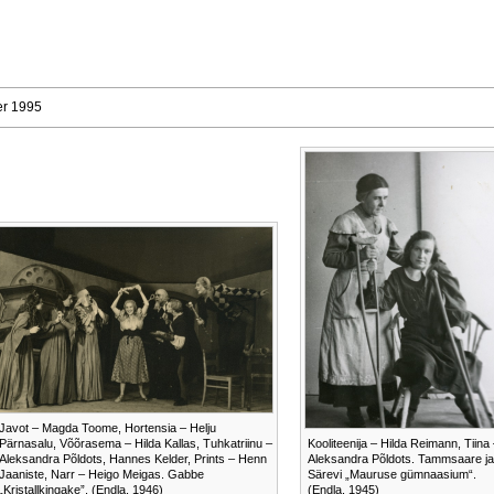
ber 1995
Javot – Magda Toome, Hortensia – Helju
Pärnasalu, Võõrasema – Hilda Kallas, Tuhkatriinu –
Kooliteenija – Hilda Reimann, Tiina 
Aleksandra Põldots, Hannes Kelder, Prints – Henn
Aleksandra Põldots. Tammsaare ja
Jaaniste, Narr – Heigo Meigas. Gabbe
Särevi „Mauruse gümnaasium“.
„Kristallkingake”. (Endla, 1946)
(Endla, 1945)