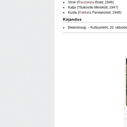
Virve (
Raudsepa
Rotid
, 1946)
Katja (Tšukovski
Merekütt
, 1947)
Kusta (
Pakkala
Parvepoisid
, 1948)
Kirjandus
[Nekroloog]. – Kultuurileht, 20. oktoo