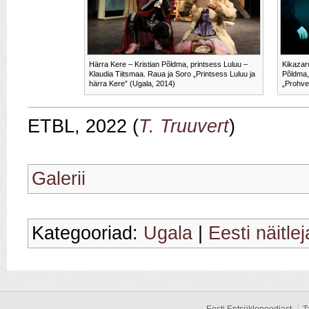
Härra Kere – Kristian Põldma, printsess Luluu –
Kikazar
Klaudia Tiitsmaa. Raua ja Soro „Printsess Luluu ja
Põldma,
härra Kere” (Ugala, 2014)
„Prohve
ETBL, 2022 (
T. Truuvert
)
Galerii
Kategooriad:
Ugala
|
Eesti näitle