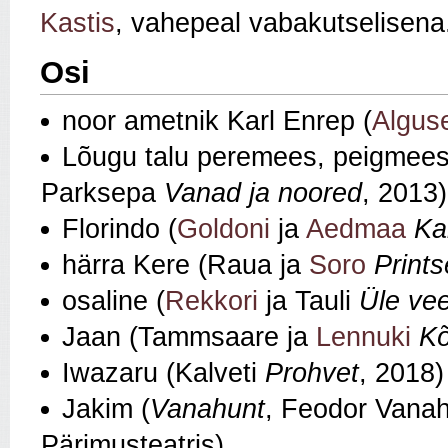
Kastis
, vahepeal vabakutselisena
Osi
noor ametnik Karl Enrep (
Algus
Lõugu talu peremees, peigmees 
Parksepa
Vanad ja noored
, 2013)
Florindo (
Goldoni
ja
Aedmaa
Ka
härra Kere (Raua ja
Soro
Prints
osaline (
Rekkori
ja Tauli
Üle vee
Jaan (Tammsaare ja
Lennuki
Kõ
Iwazaru (Kalveti
Prohvet
, 2018)
Jakim (
Vanahunt
, Feodor Vanah
Pärimusteatris)