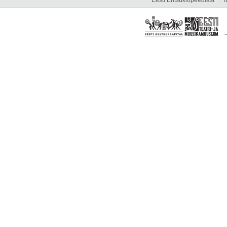
Eesti Entsüklopeediast
T