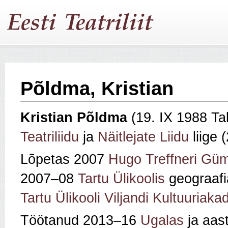
Põldma, Kristian
Kristian Põldma
(19. IX 1988 Tall
Teatriliidu
ja
Näitlejate Liidu
liige 
Lõpetas 2007
Hugo Treffneri Gü
2007–08
Tartu Ülikoolis
geograafi
Tartu Ülikooli Viljandi Kultuuriak
Töötanud 2013–16
Ugalas
ja aas