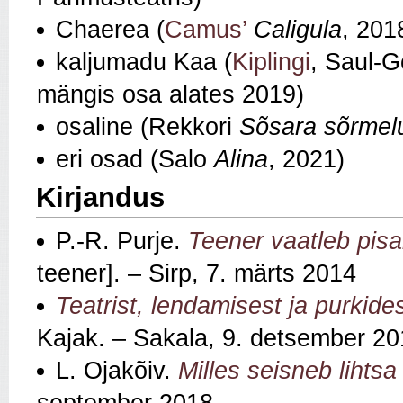
Chaerea (
Camus’
Caligula
, 201
kaljumadu Kaa (
Kiplingi
, Saul-G
mängis osa alates 2019)
osaline (Rekkori
Sõsara sõrmel
eri osad (Salo
Alina
, 2021)
Kirjandus
P.-R. Purje.
Teener vaatleb pis
teener]. – Sirp, 7. märts 2014
Teatrist, lendamisest ja purkide
Kajak. – Sakala, 9. detsember 2
L. Ojakõiv.
Milles seisneb lihts