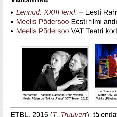
Lennud: XXIII lend
. – Eesti Rah
Meelis Põdersoo
Eesti filmi an
Meelis Põdersoo
VAT Teatri kod
Erno Nemecsek 
Margaretha – Katariina Ratasepp, vend Valentin –
– Martin Kõiv, J
Meelis Põdersoo. Toikka „Faust” (VAT Teater, 2012)
Toikka „Pál-täna
ETBL, 2015 (
T. Truuvert
); täiend