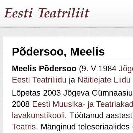
Põdersoo, Meelis
Meelis Põdersoo
(9. V 1984
Jõg
Eesti Teatriliidu
ja
Näitlejate Liidu
Lõpetas 2003 Jõgeva Gümnaasiu
2008
Eesti Muusika- ja Teatriaka
lavakunstikooli
. Töötanud aastas
Teatris
. Mänginud teleseriaalides