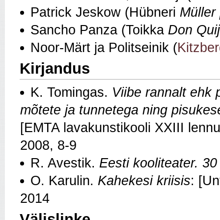
Patrick Jeskow (Hübneri
Müller
Sancho Panza (Toikka
Don Quij
Noor-Märt ja Politseinik (
Kitzber
Kirjandus
K. Tomingas.
Viibe rannalt ehk 
mõtete ja tunnetega ning pisukes
[EMTA lavakunstikooli XXIII lennu 
2008, 8-9
R. Avestik.
Eesti kooliteater. 30
O. Karulin.
Kahekesi kriisis
: [U
2014
Välislinke