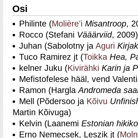
Osi
Philinte (
Molière’i
Misantroop
, 2
Rocco (Stefani
Vääärviid
, 2009)
Juhan (Sabolotny ja
Aguri
Kirja
Tuco Ramirez jt (
Toikka
Hea, Pa
kelner Juku (
Kivirähki
Karin ja 
Mefistofelese hääl, vend Valenti
Ramon (Hargla
Andromeda saa
Mell (Põdersoo ja
Kõivu
Unfinis
Martin Kõivuga)
Kelvin (Laanemi
Estonian hikik
Erno Nemecsek, Leszik jt (
Moln