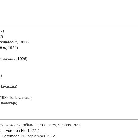
22)
2)
ompadour
, 1923)
llad
, 1924)
s kavaler
, 1926)
7)
 lavastaja)
 1932, ka lavastaja)
 lavastaja)
laste kontserdiõhtu.
– Postimees,
5. märts 1921
s
.
– Euroopa Elu
1922, 1
– Postimees,
30. september 1922