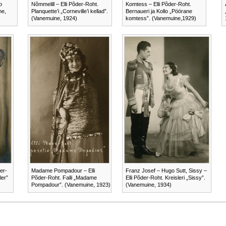
o
Nõmmelill – Elli Põder-Roht.
Komtess – Elli Põder-Roht.
ne,
Planquette’i „Corneville’i kellad”.
Bernaueri ja Kollo „Pöörane
(Vanemuine, 1924)
komtess”. (Vanemuine,1929)
er-
Madame Pompadour – Elli
Franz Josef – Hugo Sutt, Sissy –
ler”
Põder-Roht. Falli „Madame
Elli Põder-Roht. Kreisleri „Sissy”.
Pompadour”. (Vanemuine, 1923)
(Vanemuine, 1934)