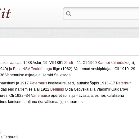
ukis, aastast 1938 Astur; 19. VII 1891
Sindi
– 11. XII 1969
Kanepi külanõukogu
),
940) ja
Eesti NSV Teatriühingu
liige (1962). Vanemad veskipidajad. Oli 1919–29
38 Vanemuise asjaajaja Harald Stukisega.
mnaasiumi ja 1917
Peterburis
keeltekursused, laulmist õppis 1913–17
Peterburi
endas end näitlemise alal 1922
Berliinis
Olga Gzovskaja ja Vladimir Gaidarovi
juures. Oli 1922–34
Vanemuise
operetisolist ja ‑lavastaja, esines külalisena
sines kontserdilauljana (ka välismaal) ja kabarees.
)
s Fedorat)