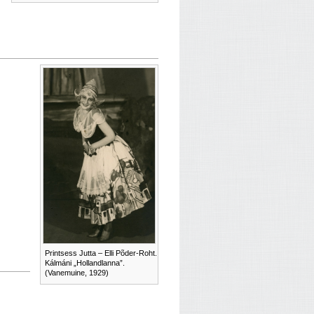
Printsess Jutta – Elli Põder-Roht.
Kálmáni „Hollandlanna”.
(Vanemuine, 1929)