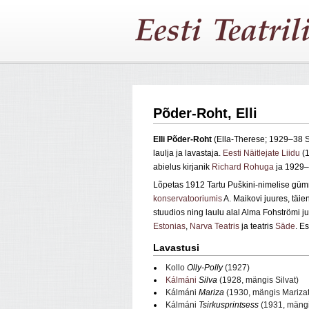
Põder-Roht, Elli
Elli Põder‑Roht
(Ella‑Therese; 1929–38 St
laulja ja lavastaja.
Eesti Näitlejate Liidu
(1
abielus kirjanik
Richard Rohuga
ja 1929–
Lõpetas 1912 Tartu Puškini‑nimelise gü
konservatooriumis
A. Maikovi juures, täi
stuudios ning laulu alal Alma Fohströmi 
Estonias
,
Narva Teatris
ja teatris
Säde
. E
Lavastusi
Kollo
Olly‑Polly
(1927)
Kálmáni
Silva
(1928, mängis Silvat)
Kálmáni
Mariza
(1930, mängis Marizat
Kálmáni
Tsirkusprintsess
(1931, mängi