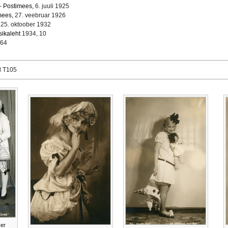
 Postimees,
6. juuli 1925
mees,
27. veebruar 1926
25. oktoober 1932
sikaleht
1934, 10
64
d T105
ser