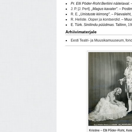
Pr. Elli Pöder-Roht Berliini näitelaval.
–
J. P. [J. Pert].
„Magus kavaler”
. – Posti
R. E.
„Unistuste kiirrong”.
– Päevaleht,
R. Heliste.
Ooper ja kontserdid.
– Muu
E. Türk.
Sinilindu püüdmas.
Tallinn,
19
Arhiivimaterjale
Eesti Teatri- ja Muusikamuuseum, fon
Kristine – Elli Põder-Roht, Kei