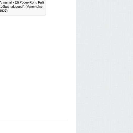
Annamirl - Elli Põder-Roht. Falli
„Lõbus talupoeg”. (Vanemuine,
1927)