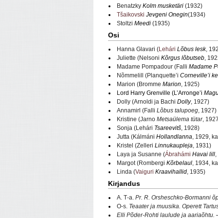
Benatzky
Kolm musketäri
(1932)
Tšaikovski
Jevgeni Onegin
(1934)
Stoltzi
Meedi
(1935)
Osi
Hanna Glavari (
Lehári
Lõbus lesk
, 19
Juliette (Nelsoni
Kõrgus lõbutseb
, 192
Madame Pompadour (Falli
Madame P
Nõmmelill (Planquette’i
Corneville’i ke
Marion (Bromme
Marion
, 1925)
Lord Harry Grenville (L’Arronge’i
Magu
Dolly (Arnoldi ja Bachi
Dolly
, 1927)
Annamirl (Falli
Lõbus talupoeg
, 1927)
Kristine (Jarno
Metsaülema tütar
, 192
Sonja (Lehári
Tsareevitš
, 1928)
Jutta (Kálmáni
Hollandlanna
, 1929, ka
Kristel (Zelleri
Linnukaupleja
, 1931)
Laya ja Susanne (
Ábrahámi
Havai lill
,
Margot (Rombergi
Kõrbelaul
, 1934, ka
Linda (
Vaiguri
Kraavihallid
, 1935)
Kirjandus
A. T‑a.
Pr. R. Orsheschko-Bormanni õpi
O‑s.
Teaater ja muusika. Operett Tartu
Elli Põder-Rohti laulude ja aariaõhtu.