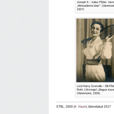
Joseph II – Julius Põder. Jarn
„Metsaülema tütar”. (Vanemui
1927)
Lord Harry Grenville – Elli Põd
Roht. L’Arronge’i „Magus kava
(Vanemuine, 1926)
ETBL, 2000 (
K. Haan
); täiendatud 2017