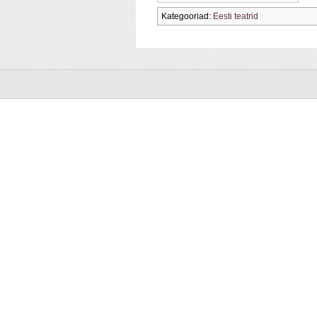
Kategooriad:
Eesti teatrid