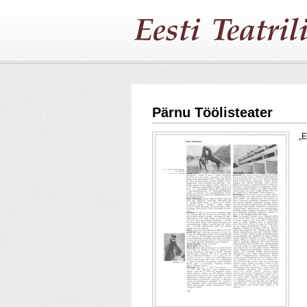
Pärnu Töölisteater
„E