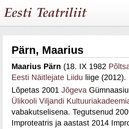
Pärn, Maarius
Maarius Pärn
(18. IX 1982
Põlt
Eesti Näitlejate Liidu
liige (2012).
Lõpetas 2001
Jõgeva
Gümnaasium
Ülikooli Viljandi Kultuuriakadeemi
vabakutselisena. Tegutsenud 200
Improteatris ja aastast 2014 Impr