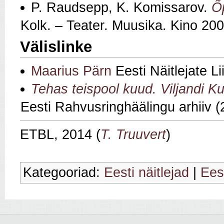
P. Raudsepp, K. Komissarov.
Õp
Kolk. – Teater. Muusika. Kino 200
Välislinke
Maarius Pärn
Eesti Näitlejate L
Tehas teispool kuud. Viljandi Ku
Eesti Rahvusringhäälingu arhiiv (
ETBL, 2014 (
T. Truuvert
)
Kategooriad:
Eesti näitlejad
|
Eest