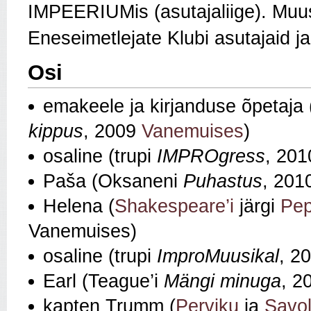
IMPEERIUMis (asutajaliige). Muusi
Eneseimetlejate Klubi asutajaid ja
Osi
emakeele ja kirjanduse õpetaja 
kippus
, 2009
Vanemuises
)
osaline (trupi
IMPROgress
, 201
Paša (Oksaneni
Puhastus
, 201
Helena (
Shakespeare’i
järgi
Pep
Vanemuises)
osaline (trupi
ImproMuusikal
, 2
Earl (Teague’i
Mängi minuga
, 2
kapten Trumm (
Perviku
ja
Savol