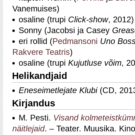
Vanemuises)
osaline (trupi
Click-show
, 2012)
Sonny (Jacobsi ja Casey
Greas
eri rollid (
Pedmansoni
Uno Boss
Rakvere Teatris
)
osaline (trupi
Kujutluse võim
, 2
Helikandjaid
Eneseimetlejate Klubi
(CD, 201
Kirjandus
M. Pesti.
Visand kolmeteistkümne
näitlejaid
. – Teater. Muusika. Kin