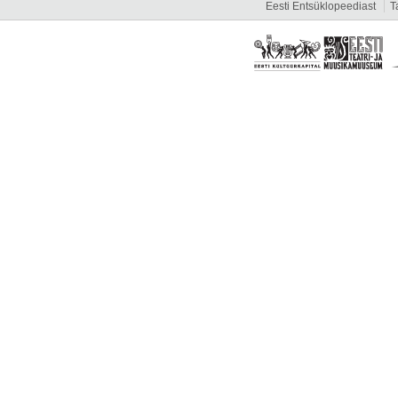
Eesti Entsüklopeediast
T