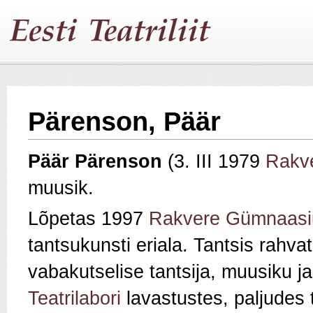
Pärenson, Päär
Päär Pärenson
(3. III 1979
Rakv
muusik.
Lõpetas 1997
Rakvere Gümnaasi
tantsukunsti eriala. Tantsis rah
vabakutselise tantsija, muusiku j
Teatrilabori
lavastustes, paljudes t