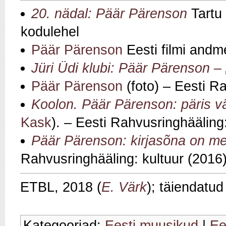
20. nädal: Päär Pärenson
Tartu 
kodulehel
Päär Pärenson
Eesti filmi andm
Jüri Üdi klubi: Päär Pärenson – 
Päär Pärenson
(foto) – Eesti R
Koolon. Päär Pärenson: päris v
Kask
). – Eesti Rahvusringhääling
Päär Pärenson: kirjasõna on mei
Rahvusringhääling: kultuur (2016
ETBL, 2018 (
E. Värk
); täiendatu
Kategooriad:
Eesti muusikud
|
Ee