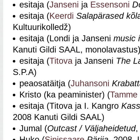
esitaja (
Janseni
ja
Essensoni
Do
esitaja (
Keerdi
Salapärased kõla
Kultuurikolledž)
esitaja (Londi ja Janseni
music 
Kanuti Gildi SAAL, monolavastus
esitaja (
Titova
ja Janseni
The La
S.P.A)
peaosatäitja (
Juhansoni
Krabat
Kristo (ka peaminister) (
Tamme
esitaja (Titova ja I. Kangro
Kass
2008 Kanuti Gildi SAAL)
Jumal (
Outcast / Väljaheidetud
,
Huko (
Sinissaare
Pärija
, 2008,