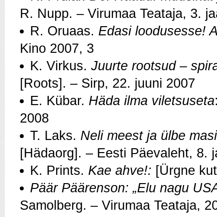
R. Nupp. – Virumaa Teataja, 3. j
R. Oruaas.
Edasi loodusesse! 
Kino 2007, 3
K. Virkus.
Juurte rootsud – spira
[Roots]. – Sirp, 22. juuni 2007
E. Kübar.
Häda ilma viletsuseta
2008
T. Laks.
Neli meest ja ülbe masin
[Hädaorg]. – Eesti Päevaleht, 8. 
K. Prints.
Kae ahve!:
[Ürgne kuts
Päär Päärenson: „Elu nagu USA
Samolberg. – Virumaa Teataja, 2