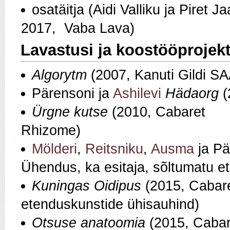
osatäitja (Aidi Valliku ja Piret J
2017, Vaba Lava)
Lavastusi ja koostööprojek
Algorytm
(2007, Kanuti Gildi SA
Pärensoni ja
Ashilevi
Hädaorg
(
Ürgne kutse
(2010, Cabaret
Rhizo
Mölderi
,
Reitsniku
,
Ausma
ja Pä
Ühendus, ka esitaja, sõltumatu e
Kuningas Oidipus
(2015, Cabare
etenduskunstide ühisauhind)
Otsuse anatoomia
(2015, Cabare