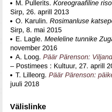
M. Pullerits.
Koreograafiline ris
Sirp, 26. aprill 2013
O. Karulin.
Rosimanluse katsepo
Sirp, 8. mai 2015
E. Lagle.
Meeleline tunnike Zuga
november 2016
A. Loog.
Päär Pärenson: Viljand
– Postimees : Kultuur, 27. aprill 
T. Lilleorg.
Päär Pärenson: päik
juuli 2018
Välislinke