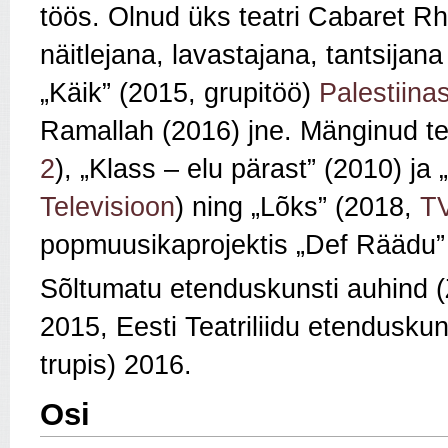
töös. Olnud üks teatri Cabaret R
näitlejana, lavastajana, tantsija
„Käik” (2015, grupitöö)
Palestiina
Ramallah (2016) jne. Mänginud t
2
), „Klass – elu pärast” (2010) ja
Televisioon
) ning
„Lõks
” (2018,
T
popmuusikaprojektis „Def Räädu”
Sõltumatu etenduskunsti auhind 
2015, Eesti Teatriliidu etendusku
trupis) 2016.
Osi