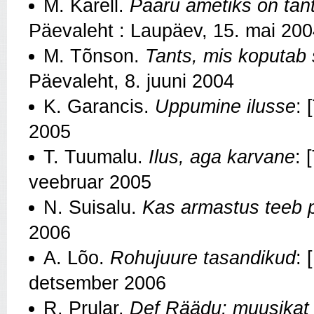
M. Karell.
Pääru ametiks on tant
Päevaleht : Laupäev, 15. mai 20
M. Tõnson.
Tants, mis koputab
Päevaleht, 8. juuni 2004
K. Garancis.
Uppumine ilusse
: 
2005
T. Tuumalu.
Ilus, aga karvane
: 
veebruar 2005
N. Suisalu.
Kas armastus teeb 
2006
A. Lõo.
Rohujuure tasandikud
: 
detsember 2006
R. Prular.
Def Räädu: muusikat 