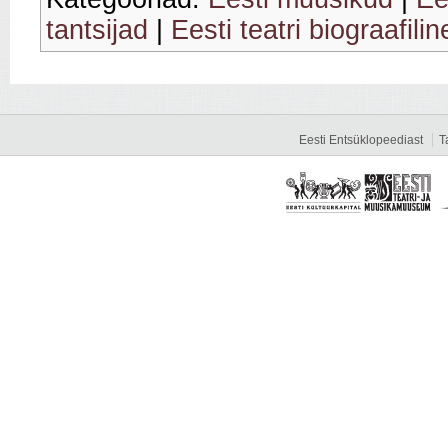
tantsijad
|
Eesti teatri biograafili
Eesti Entsüklopeediast
T