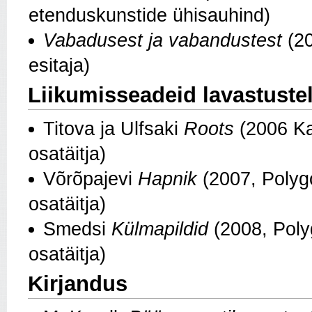
etenduskunstide ühisauhind)
Vabadusest ja vabandustest
(20
esitaja)
Liikumisseadeid lavastuste
Titova ja Ulfsaki
Roots
(2006 Kan
osatäitja)
Võrõpajevi
Hapnik
(2007, Polygo
osatäitja)
Smedsi
Külmapildid
(2008, Poly
osatäitja)
Kirjandus