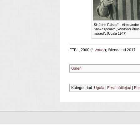
Sir John Falstaff – Aleksander 
Shakespeare’i „Windsori lõbu
naised”. (Ugala 1947)
ETBL, 2000 (
I. Vaher
); täiendatud 2017
Galerii
Kategooriad:
Ugala
|
Eesti näitlejad
|
Ees