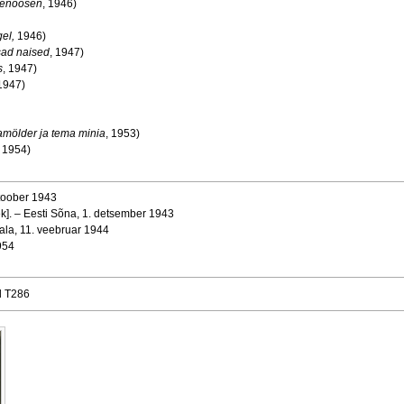
isenoosen
, 1946)
el,
1946)
sad naised
, 1947)
s
, 1947)
 1947)
amölder ja tema minia
, 1953)
, 1954)
ktoober 1943
rek]. – Eesti Sõna, 1. detsember 1943
ala, 11. veebruar 1944
1954
d T286