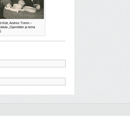
ed Kütt, Andres Trimm –
oidula „Ojamölder ja tema
)