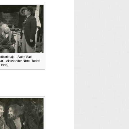
dikoristaja – Aleks Sats,
t – Aleksander Niine. Tederi
, 1946)