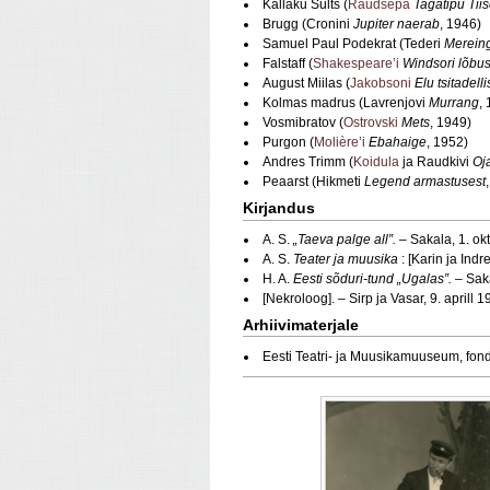
Kallaku Sults (
Raudsepa
Tagatipu Ti
Brugg (Cronini
Jupiter naerab
, 1946)
Samuel Paul Podekrat (Tederi
Mereing
Falstaff (
Shakespeare’i
Windsori lõbu
August Miilas (
Jakobsoni
Elu tsitadelli
Kolmas madrus (Lavrenjovi
Murrang
,
Vosmibratov (
Ostrovski
Mets
, 1949)
Purgon (
Molière’i
Ebahaige
, 1952)
Andres Trimm (
Koidula
ja Raudkivi
Oj
Peaarst (Hikmeti
Legend armastusest
Kirjandus
A. S.
„Taeva palge all”.
– Sakala, 1. o
A. S.
Teater ja muusika
: [Karin ja Ind
H. A.
Eesti sõduri-tund „Ugalas”.
– Sak
[Nekroloog]. – Sirp ja Vasar, 9. aprill 
Arhiivimaterjale
Eesti Teatri- ja Muusikamuuseum, fon