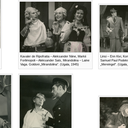
Kavaler de Ripofratta – Aleksander Niine, Markii
Linsi – Enn Kivi, Kon
Forlimopoli – Aleksander Sats, Mirandolina – Laine
Samuel Paul Podekra
Vaga. Goldoni „Mirandolina”. (Ugala, 1945)
„Mereingel”. (Ugala