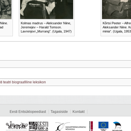
Niine.
Kolmas madrus – Aleksander Niine,
Kõrtsi Peeter – Alfr
sad
Jeremejev – Harald Tomson.
Aleksander Niine. K
Lavrenjovi „Murrang”. (Ugala, 1947)
minia“. (Ugala, 1953
ti teatri biograafiline leksikon
Eesti Entsüklopeediast
Tagasiside
Kontakt