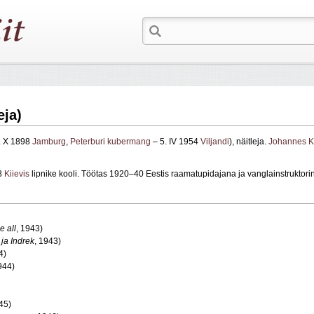
eja)
9. X 1898
Jamburg
,
Peterburi kubermang
– 5. IV 1954
Viljandi
), näitleja.
Johannes K
18
Kiievis
lipnike kooli. Töötas 1920–40 Eestis raamatupidajana ja vanglainstrukto
e all
, 1943)
 ja Indrek
, 1943)
4)
944)
45)