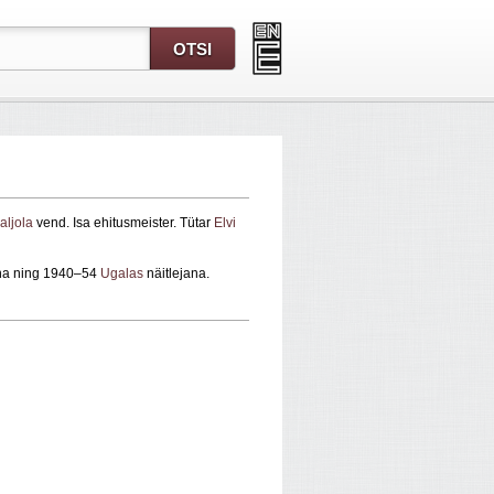
aljola
vend. Isa ehitusmeister. Tütar
Elvi
rina ning 1940–54
Ugalas
näitlejana.