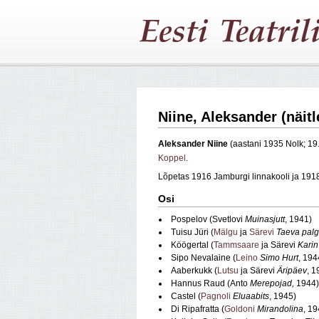
Niine, Aleksander (näitl
Aleksander
Niine
(aastani 1935 Nolk; 1
Koppel
.
Lõpetas 1916 Jamburgi linnakooli ja 19
Osi
Pospelov (Svetlovi
Muinasjutt
, 1941)
Tuisu Jüri (
Mälgu
ja
Särevi
Taeva palg
Köögertal (
Tammsaare
ja Särevi
Karin
Sipo Nevalaine (
Leino
Simo Hurt
, 194
Aaberkukk (
Lutsu
ja Särevi
Äripäev
, 1
Hannus Raud (Anto
Merepojad,
1944)
Castel (
Pagnoli
Eluaabits
, 1945)
Di Ripafratta (
Goldoni
Mirandolina
, 19