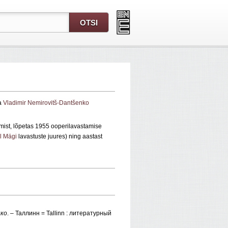
ja
Vladimir Nemirovitš-Dantšenko
timist, lõpetas 1955 ooperilavastamise
l Mägi
lavastuste juures) ning aastast
нко
. – Таллинн = Tallinn : литературный