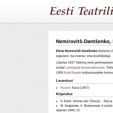
Nemirovitš-Dantšenko, 
Elena
Nemirovitš‑Dantšenko
(Helene) (
sugulane. Isa insener, ema kooliõpetaja.
Lõpetas 1937 Tallinna vene gümnaasium
erialal
Leningradi konservatooriumi
. Töö
1959
Eesti Raadio
kultuurisaadete korre
Lavastusi
Puccini
Tosca
(1957)
Kirjandus
V. Kivilo.
Noorte edu
: [Tosca]. – Sirp 
М. Андреева. А. Можанская.
А когда
журнал 1999, 13