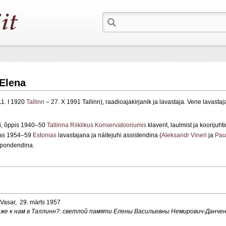
Elena
11. I 1920
Tallinn
– 27. X 1991 Tallinn), raadioajakirjanik ja lavastaja. Vene lavasta
i, õppis 1940–50
Tallinna Riiklikus Konservatooriumis
klaverit, laulmist ja koorijuh
tas 1954–59
Estonias
lavastajana ja näitejuhi assistendina (
Aleksandr Vineri
ja
Pau
spondendina.
ja Vasar, 29. märts 1957
 же к нам в Таллинн?: светлой памяти Елены Васильевны Немирович-Данче