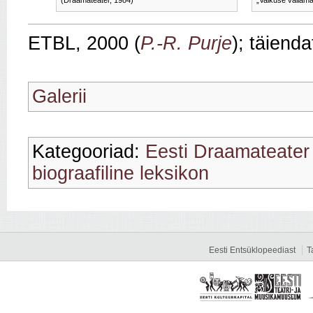
(Draamateater, 1984)
„Vaikuse vallama
ETBL, 2000 (
P.‑R. Purje
); täiend
Galerii
Kategooriad:
Eesti Draamateater
biograafiline leksikon
Eesti Entsüklopeediast
T