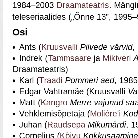
1984–2003
Draamateatris
. Mängin
teleseriaalides („Õnne 13”, 1995–
Osi
Ants (
Kruusvalli
Pilvede värvid
,
Indrek (
Tammsaare
ja
Mikiveri
A
Draamateatris)
Karl (
Traadi
Pommeri aed
, 1985
Edgar Vahtramäe (Kruusvalli
Va
Matt (
Kangro
Merre vajunud saa
Vehklemisõpetaja (
Molière’i
Kod
Juhan (
Raudsepa
Mikumärdi
, 1
Cornelius (
Kõivu
Kokkusaamine