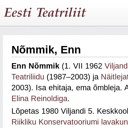
Nõmmik, Enn
Enn Nõmmik
(1. VII 1962
Viljand
Teatriliidu
(1987–2003) ja
Näitleja
2003). Isa ehitaja, ema õmbleja. 
Elina Reinoldiga
.
Lõpetas 1980 Viljandi 5. Keskkoo
Riikliku Konservatooriumi lavakun