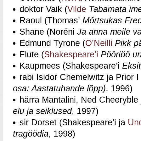
doktor Vaik (
Vilde
Tabamata im
Raoul (Thomas’
Mõrtsukas Fre
Shane (Noréni
Ja anna meile va
Edmund Tyrone (
O’Neilli
Pikk p
Flute (
Shakespeare’i
Pööriöö u
Kaupmees (Shakespeare’i
Eksi
rabi Isidor Chemelwitz ja Prior 
osa: Aastatuhande lõpp)
, 1996)
härra Mantalini, Ned Cheeryble j
elu ja seiklused
, 1997)
sir Dorset (Shakespeare’i ja
Und
tragöödia
, 1998)