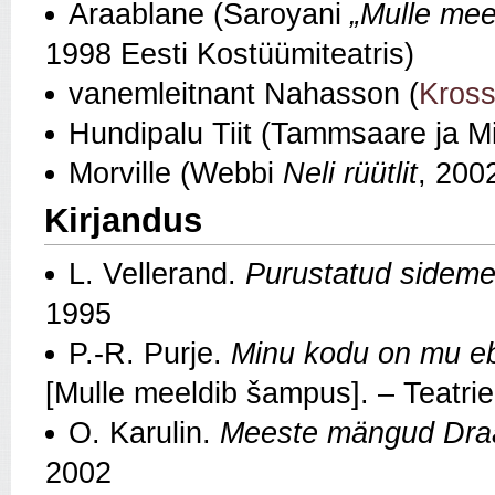
Araablane (Saroyani
„Mulle mee
1998 Eesti Kostüümiteatris)
vanemleitnant Nahasson (
Kross
Hundipalu Tiit (Tammsaare ja M
Morville (Webbi
Neli rüütlit
, 200
Kirjandus
L. Vellerand.
Purustatud sidemed
1995
P.-R. Purje.
Minu kodu on mu eba
[Mulle meeldib šampus]. – Teatri
O. Karulin.
Meeste mängud Draa
2002