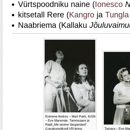
Vürtspoodniku naine (
Ionesco
N
kitsetall Rere (
Kangro
ja
Tungla
Naabriema (Kallaku
Jõuluvaimu
Esimene Andres – Mart Pukk, Krõõt
– Eve Maremäe. Tammsaare ja
Raidi „Me otsime Vargamäed”.
(Lavakunstikooli VIII lennu
Tamara – Eve Ma