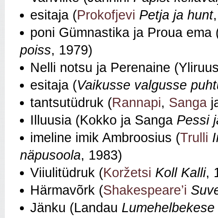
esitaja (
Prokofjevi
Petja ja hunt
poni Gümnastika ja Proua ema 
poiss
, 1979)
Nelli notsu ja Perenaine (Yliruu
esitaja (
Vaikusse valgusse puh
tantsutüdruk (
Rannapi
,
Sanga
j
Illuusia (Kokko ja Sanga
Pessi j
imeline imik Ambroosius (
Trulli
näpusoola
, 1983)
Viiulitüdruk (
Koržetsi
Koll Kalli
, 
Härmavõrk (
Shakespeare’i
Suv
Jänku (Landau
Lumehelbekese 