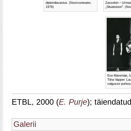
diplomilavastus. (Noorsooteater,
Zassekin – Urmas
1976)
„Situatsioon”. (No
Eve Maremäe, Ur
Tiina Vapper. La
valgusse puhtus
ETBL, 2000 (
E. Purje
); täiendatu
Galerii