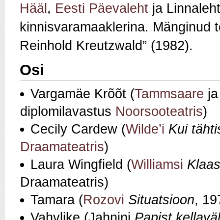
Hääl
,
Eesti Päevaleht
ja Linnaleh
kinnisvaramaaklerina. Mänginud te
Reinhold Kreutzwald” (1982).
Osi
Vargamäe Krõõt (
Tammsaare
j
diplomilavastus
Noorsooteatris
)
Cecily Cardew (
Wilde’i
Kui tähti
Draamateatris
)
Laura Wingfield (
Williamsi
Klaas
Draamateatris)
Tamara (
Rozovi
Situatsioon
, 19
Vahvlike (Jahnini
Papist kellavä