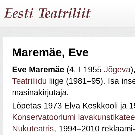
Maremäe, Eve
Eve Maremäe
(4. I 1955
Jõgeva
)
Teatriliidu
liige (1981–95). Isa in
masinakirjutaja.
Lõpetas 1973 Elva Keskkooli ja 
Konservatooriumi lavakunstikatee
Nukuteatris
, 1994–2010 reklaami- 