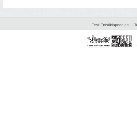
Eesti Entsüklopeediast
T