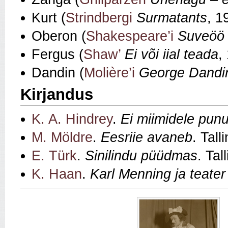
Kurt (
Strindbergi
Surmatants
, 1
Oberon (
Shakespeare’i
Suveöö
Fergus (
Shaw’
Ei või iial teada
,
Dandin (
Molière’i
George Dandi
Kirjandus
K. A. Hindrey
.
Ei miimidele punu 
M. Möldre
.
Eesriie avaneb
. Tall
E. Türk
.
Sinilindu püüdmas
. Tal
K. Haan
.
Karl Menning ja teate