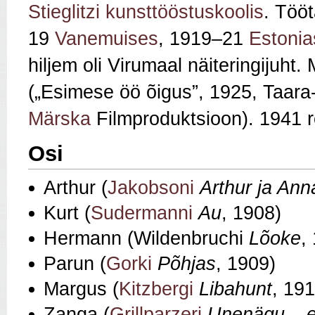
Stieglitzi kunsttööstuskoolis
. Töö
19
Vanemuises
, 1919–21
Estonia
hiljem oli Virumaal näiteringijuht
(„Esimese öö õigus”, 1925, Taara‑
Märska
Filmproduktsioon). 1941 re
Osi
Arthur (
Jakobsoni
Arthur ja Ann
Kurt (
Sudermanni
Au
, 1908)
Hermann (Wildenbruchi
Lõoke
,
Parun (
Gorki
Põhjas
, 1909)
Margus (
Kitzbergi
Libahunt
, 191
Zanga (
Grillparzeri
Unenägu
–
e