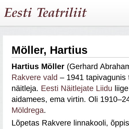
Möller, Hartius
Hartius
Möller
(Gerhard Abraham 
Rakvere vald
– 1941 tapivagunis 
näitleja.
Eesti Näitlejate Liidu
liig
aidamees, ema virtin. Oli 1910–2
Möldrega
.
Lõpetas Rakvere linnakooli, õppi