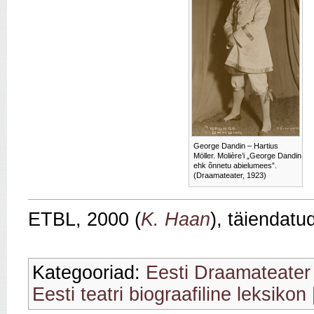
George Dandin – Hartius
Möller. Molière’i „George Dandin
ehk õnnetu abielumees”.
(Draamateater, 1923)
ETBL, 2000 (
K. Haan
), täiendatu
Kategooriad:
Eesti Draamateater
Eesti teatri biograafiline leksikon