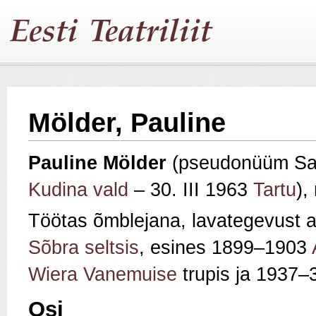
Mölder, Pauline
Pauline
Mölder
(pseudonüüm Sa
Kudina vald
– 30. III 1963
Tartu
),
Töötas õmblejana, lavategevust 
Sõbra seltsis
, esines 1899–1903
Wiera
Vanemuise
trupis ja 1937
Osi