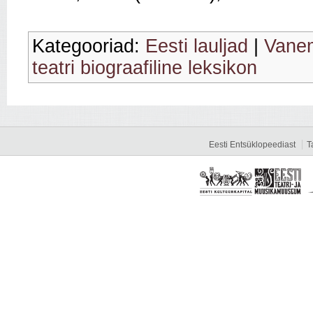
Kategooriad:
Eesti lauljad
|
Vanem
teatri biograafiline leksikon
Eesti Entsüklopeediast
T