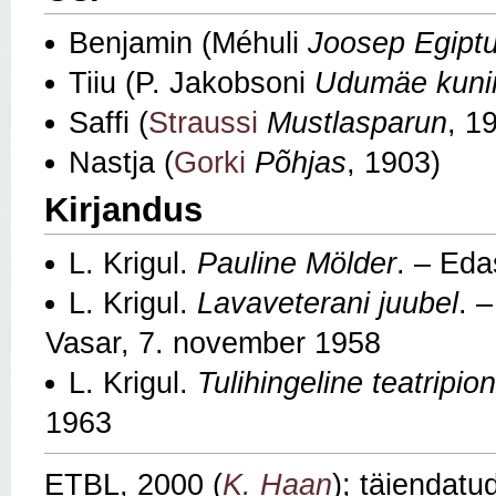
Benjamin (Méhuli
Joosep Egipt
Tiiu (P. Jakobsoni
Udumäe kuni
Saffi (
Straussi
Mustlasparun
, 1
Nastja (
Gorki
Põhjas
, 1903)
Kirjandus
L. Krigul.
Pauline Mölder
. – Eda
L. Krigul.
Lavaveterani juubel
. –
Vasar, 7. november 1958
L. Krigul.
Tulihingeline teatripio
1963
ETBL, 2000 (
K. Haan
); täiendatu