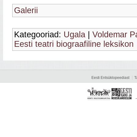
Galerii
Kategooriad:
Ugala
|
Voldemar Pa
Eesti teatri biograafiline leksikon
Eesti Entsüklopeediast
T