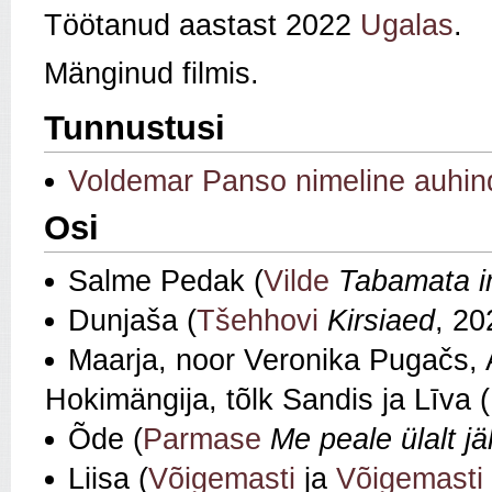
Töötanud aastast 2022
Ugalas
.
Mänginud filmis.
Tunnustusi
Voldemar Panso nimeline auhin
Osi
Salme Pedak (
Vilde
Tabamata 
Dunjaša (
Tšehhovi
Kirsiaed
, 20
Maarja, noor Veronika Pugačs, 
Hokimängija, tõlk Sandis ja Līva 
Õde (
Parmase
Me peale ülalt jä
Liisa (
Võigemasti
ja
Võigemasti