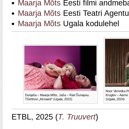
Maarja Mõts
Eesti filmi andmeb
Maarja Mõts
Eesti Teatri Agentu
Maarja Mõts
Ugala kodulehel
Noor Veronika Pu
Dunjaša – Maarja Mõts, Jaša – Rait Õunapuu.
Kruglov – Aarne
Tšehhovi „Kirsiaed” (Ugala, 2022)
(Ugala, 2024)
ETBL, 2025 (
T. Truuvert
)