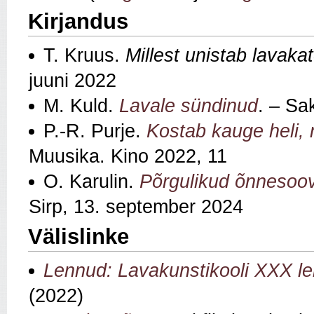
Kirjandus
T. Kruus.
Millest unistab lavaka
juuni 2022
M. Kuld.
Lavale sündinud
. – Sa
P.-R. Purje.
Kostab kauge heli,
Muusika. Kino 2022, 11
O. Karulin.
Põrgulikud õnnesoov
Sirp, 13. september 2024
Välislinke
Lennud: Lavakunstikooli XXX l
(2022)