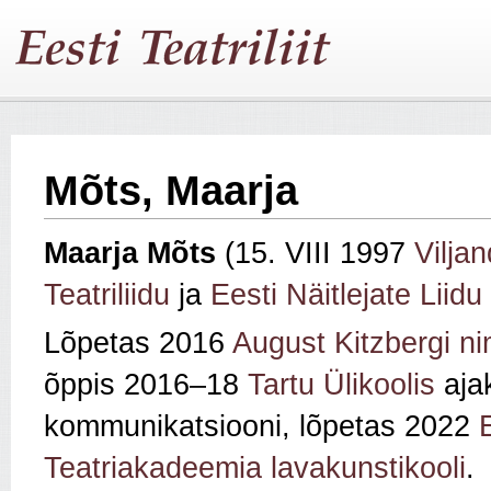
Mõts, Maarja
Maarja Mõts
(15. VIII 1997
Viljan
Teatriliidu
ja
Eesti Näitlejate Liidu
Lõpetas 2016
August Kitzbergi n
õppis 2016–18
Tartu Ülikoolis
ajak
kommunikatsiooni, lõpetas 2022
Teatriakadeemia lavakunstikooli
.