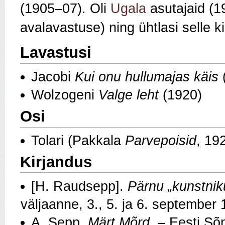
(1905–07). Oli
Ugala
asutajaid (1
avalavastuse) ning ühtlasi selle ki
Lavastusi
Jacobi
Kui onu hullumajas käis
Wolzogeni
Valge leht
(1920)
Osi
Tolari (Pakkala
Parvepoisid
, 19
Kirjandus
[H. Raudsepp].
Pärnu „kunstnik
väljaanne, 3., 5. ja 6. september
A. Sepp.
Märt Mõrd
. – Eesti Sõ