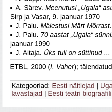
A. Särev.
Meenutusi „Ugala“ asu
Sirp ja Vasar, 9. jaanuar 1970
J. Palu.
Mälestusi Märt Mõrrast
J. Palu.
70 aastat
„Ugala“ sünni
jaanuar 1990
J. Aitaja.
Üks tuli on süttinud
...
ETBL, 2000 (
I. Vaher
); täiendatu
Kategooriad:
Eesti näitlejad
|
Uga
lavastajad
|
Eesti teatri biograafi