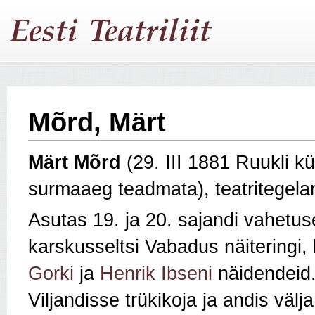
Mõrd, Märt
Märt
Mõrd
(29. III 1881 Ruukli k
surmaaeg teadmata), teatritegela
Asutas 19. ja 20. sajandi vahetus
karskusseltsi Vabadus näiteringi,
Gorki
ja
Henrik Ibseni
näidendeid
Viljandisse trükikoja ja andis väl