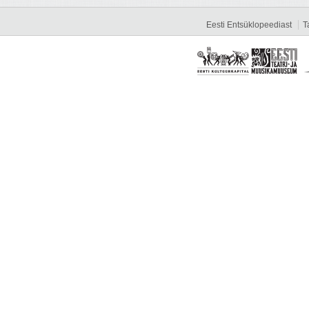
Eesti Entsüklopeediast
T