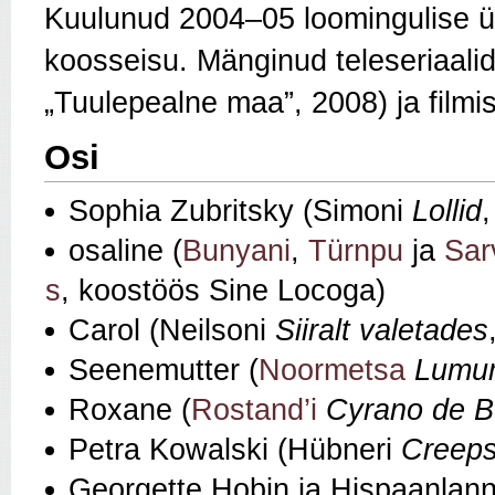
Kuulunud 2004–05 loomingulise 
koosseisu. Mänginud teleseriaali
„Tuulepealne maa”, 2008) ja filmis
Osi
Sophia Zubritsky (Simoni
Lollid
osaline (
Bunyani
,
Türnpu
ja
Sar
s
, koostöös Sine Locoga)
Carol (Neilsoni
Siiralt valetades
Seenemutter (
Noormetsa
Lum
Roxane (
Rostand’i
Cyrano de B
Petra Kowalski (Hübneri
Creep
Georgette Hobin ja Hispaanlann