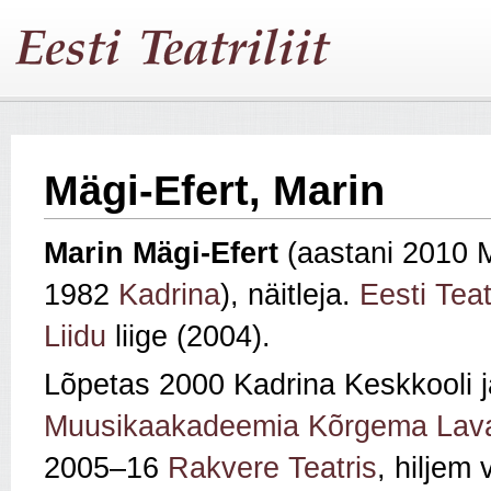
Mägi-Efert, Marin
Marin Mägi-Efert
(aastani 2010 M
1982
Kadrina
), näitleja.
Eesti Teatr
Liidu
liige (2004).
Lõpetas 2000 Kadrina Keskkooli 
Muusikaakadeemia Kõrgema Lava
2005–16
Rakvere Teatris
, hiljem