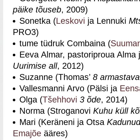
päike tõuseb
, 2009)
Sonetka (
Leskovi
ja Lennuki
Mt
PRO3)
tume tüdruk Combaina (
Suuman
Eeva Almar, pastoriproua Alma 
Uurimise all
, 2012)
Suzanne (Thomas’
8 armastavat
Vallesmanni Arvo (Pälsi ja
Eens
Olga (
Tšehhovi
3 õde
, 2014)
Norma (Stroganovi
Kuhu küll kõi
Mari (Keräneni ja Otsa
Kadunu
Emajõe
ääres)