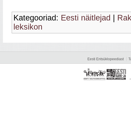
Kategooriad:
Eesti näitlejad
|
Rak
leksikon
Eesti Entsüklopeediast
T