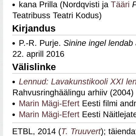
kana Prilla (Nordqvisti ja
Tääri
P
Teatribuss Teatri Kodus)
Kirjandus
P.-R. Purje.
Sinine ingel lendab
22. aprill 2016
Välislinke
Lennud: Lavakunstikooli XXI le
Rahvusringhäälingu arhiiv (2004)
Marin Mägi-Efert
Eesti filmi an
Marin Mägi-Efert
Eesti Näitlejat
ETBL, 2014 (
T. Truuvert
); täiend