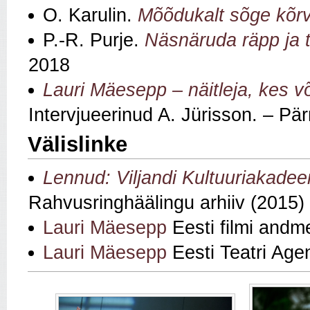
O. Karulin.
Mõõdukalt sõge kõrv
P.-R. Purje.
Näsnäruda räpp ja 
2018
Lauri Mäesepp – näitleja, kes v
Intervjueerinud A. Jürisson. – Pä
Välislinke
Lennud: Viljandi Kultuuriakadeem
Rahvusringhäälingu arhiiv (2015)
Lauri Mäesepp
Eesti filmi andm
Lauri Mäesepp
Eesti Teatri Age