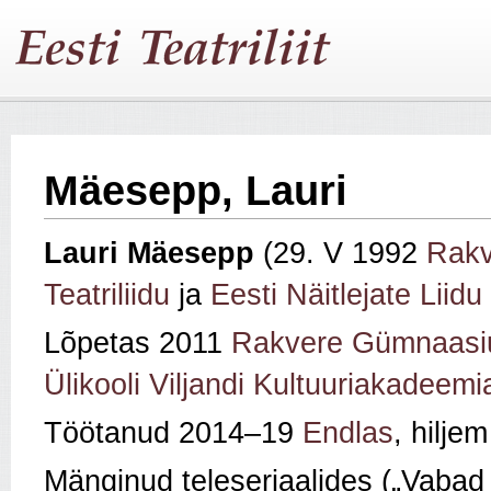
Mäesepp, Lauri
Lauri Mäesepp
(29. V 1992
Rakv
Teatriliidu
ja
Eesti Näitlejate Liidu
Lõpetas 2011
Rakvere Gümnaasi
Ülikooli Viljandi Kultuuriakadeemi
Töötanud 2014–19
Endlas
, hilje
Mänginud teleseriaalides („Vabad