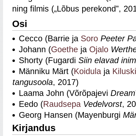
ning filmis („Lõbus perekond”, 20
Osi
Cecco (Barrie ja
Soro
Peeter P
Johann (
Goethe
ja
Ojalo
Werthe
Shorty (Fugardi
Siin elavad ini
Männiku Märt (
Koidula
ja
Kilusk
tangusoola
, 2017)
Laama John (Võrõpajevi
Dream
Eedo (
Raudsepa
Vedelvorst
, 2
Georg Hansen (Mayenburgi
Mär
Kirjandus