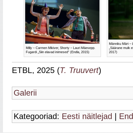
Männiku Märt – L
Milly – Carmen Mikiver, Shorty – Lauri Mäesepp.
„Säärane mulk e
Fugardi „Siin elavad inimesed” (Endla, 2015)
2017)
ETBL, 2025 (
T. Truuvert
)
Galerii
Kategooriad:
Eesti näitlejad
|
End