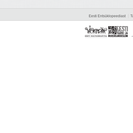
Eesti Entsüklopeediast
T