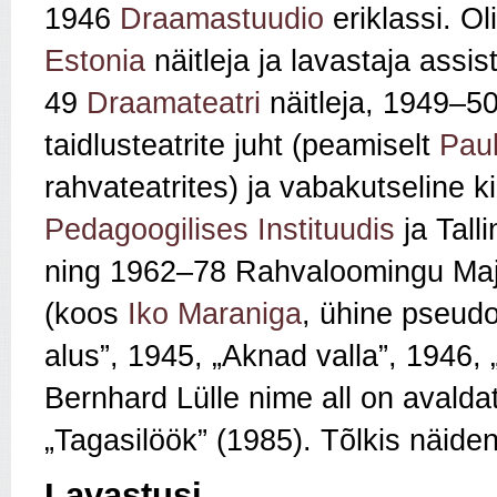
1946
Draamastuudio
eriklassi. O
Estonia
näitleja ja lavastaja assi
49
Draamateatri
näitleja, 1949–50
taidlusteatrite juht (peamiselt
Pau
rahvateatrites) ja vabakutseline 
Pedagoogilises Instituudis
ja Tall
ning 1962–78 Rahvaloomingu Maja
(koos
Iko Maraniga
, ühine pseud
alus”, 1945, „Aknad valla”, 1946, 
Bernhard Lülle nime all on avalda
„Tagasilöök” (1985). Tõlkis näide
Lavastusi