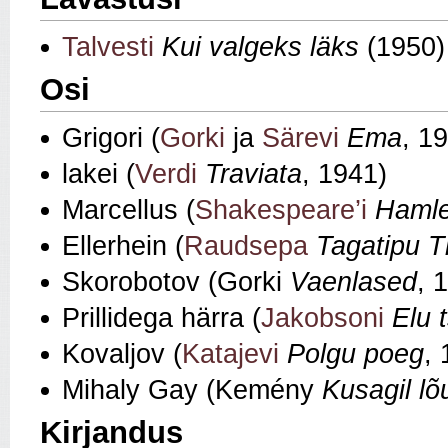
Talvesti
Kui valgeks läks
(1950)
Osi
Grigori (
Gorki
ja
Särevi
Ema
, 1
lakei (
Verdi
Traviata
, 1941)
Marcellus (
Shakespeare’i
Hamle
Ellerhein (
Raudsepa
Tagatipu T
Skorobotov (Gorki
Vaenlased
, 
Prillidega härra (
Jakobsoni
Elu t
Kovaljov (
Katajevi
Polgu poeg
,
Mihaly Gay (Kemény
Kusagil l
Kirjandus