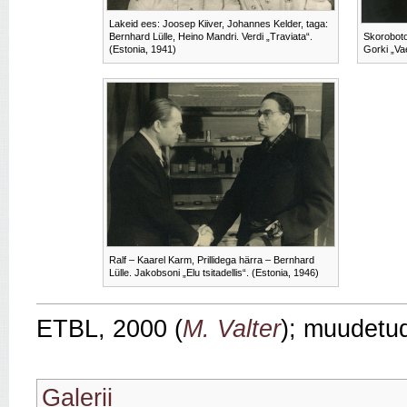
Lakeid ees: Joosep Kiiver, Johannes Kelder, taga:
Bernhard Lülle, Heino Mandri. Verdi „Traviata“.
Skorobotov
(Estonia, 1941)
Gorki „Va
Ralf – Kaarel Karm, Prillidega härra – Bernhard
Lülle. Jakobsoni „Elu tsitadellis“. (Estonia, 1946)
ETBL, 2000
(
M. Valter
); muudetu
Galerii