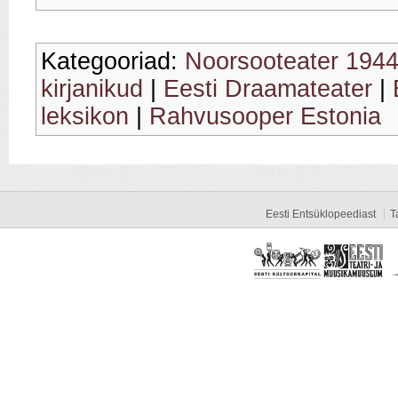
Kategooriad:
Noorsooteater 194
kirjanikud
|
Eesti Draamateater
|
leksikon
|
Rahvusooper Estonia
Eesti Entsüklopeediast
T