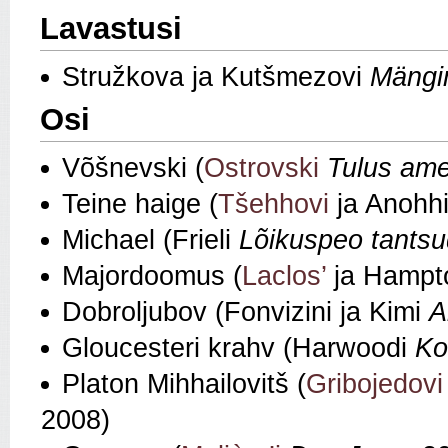
Lavastusi
Stružkova ja Kutšmezovi
Mängim
Osi
Võšnevski (
Ostrovski
Tulus ame
Teine haige (
Tšehhovi
ja Anohh
Michael (Frieli
Lõikuspeo tantsu
Majordoomus (
Laclos’
ja Hampt
Dobroljubov (Fonvizini ja Kimi
A
Gloucesteri krahv (Harwoodi
Ko
Platon Mihhailovitš (
Gribojedovi
2008)