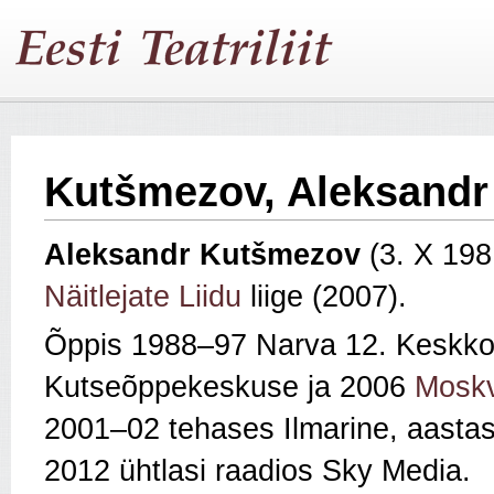
Kutšmezov, Aleksandr
Aleksandr Kutšmezov
(3. X 19
Näitlejate Liidu
liige (2007).
Õppis 1988–97 Narva 12. Keskkoo
Kutseõppekeskuse ja 2006
Moskv
2001–02 tehases Ilmarine, aasta
2012 ühtlasi raadios Sky Media.