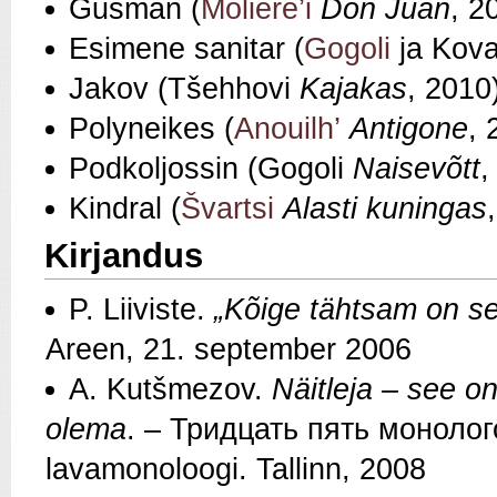
Gusman (
Molière’i
Don Juan
, 2
Esimene sanitar (
Gogoli
ja Kov
Jakov (Tšehhovi
Kajakas
, 2010
Polyneikes (
Anouilh’
Antigone
, 
Podkoljossin (Gogoli
Naisevõtt
,
Kindral (
Švartsi
Alasti kuningas
Kirjandus
P. Liiviste.
„Kõige tähtsam on se
Areen, 21. september 2006
A. Kutšmezov.
Näitleja – see o
olema
. – Тридцать пять моноло
lavamonoloogi. Tallinn, 2008