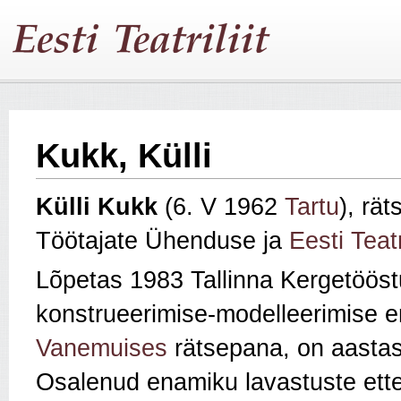
Kukk, Külli
Külli Kukk
(6. V 1962
Tartu
), rät
Töötajate Ühenduse ja
Eesti Teatr
Lõpetas 1983 Tallinna Kergetööst
konstrueerimise-modelleerimise e
Vanemuises
rätsepana, on aastast
Osalenud enamiku lavastuste ett