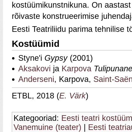
kostüümikunstnikuna. On aastast 
rõivaste konstrueerimise juhendaj
Eesti Teatriliidu parima tehnilise 
Kostüümid
Styne'i
Gypsy
(2001)
Aksakovi
ja
Karpova
Tulipunane
Anderseni
, Karpova,
Saint-Saën
ETBL, 2018 (
E. Värk
)
Kategooriad:
Eesti teatri kostüüm
Vanemuine (teater)
|
Eesti teatri