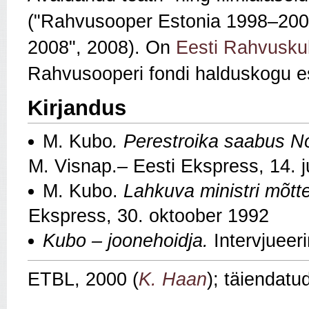
("Rahvusooper Estonia 1998–200
2008", 2008). On
Eesti Rahvuskul
Rahvusooperi fondi halduskogu 
Kirjandus
M. Kubo
. Perestroika saabus Noo
M. Visnap.
–
Eesti Ekspress, 14. 
M. Kubo.
Lahkuva ministri mõtt
Ekspress, 30. oktoober 1992
Kubo – joonehoidja.
Intervjueer
ETBL, 2000 (
K. Haan
); täiendatu