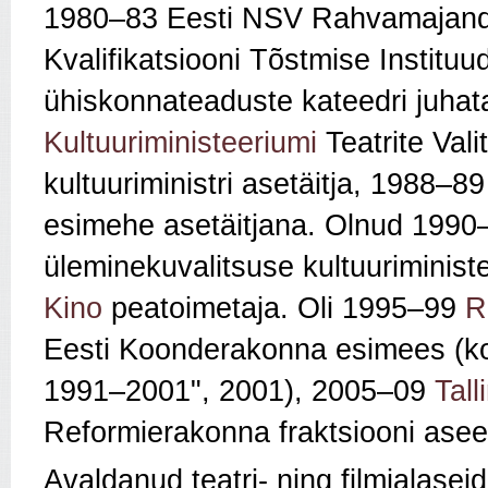
1980–83 Eesti NSV Rahvamajandus
Kvalifikatsiooni Tõstmise Institu
ühiskonnateaduste kateedri juha
Kultuuriministeeriumi
Teatrite Val
kultuuriministri asetäitja, 1988–8
esimehe asetäitjana. Olnud 199
üleminekuvalitsuse kultuuriminist
Kino
peatoimetaja. Oli 1995–99
R
Eesti Koonderakonna esimees (k
1991–2001", 2001), 2005–09
Tall
Reformierakonna fraktsiooni ase
Avaldanud teatri- ning filmialasei