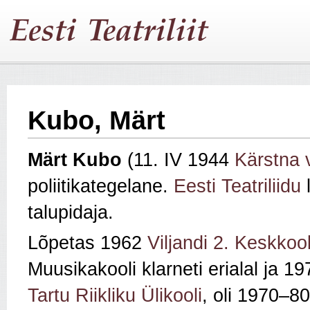
Kubo, Märt
Märt Kubo
(11. IV 1944
Kärstna 
poliitikategelane.
Eesti Teatriliidu
l
talupidaja.
Lõpetas 1962
Viljandi 2. Keskkool
Muusikakooli klarneti erialal ja 1
Tartu Riikliku Ülikooli
, oli 1970–8