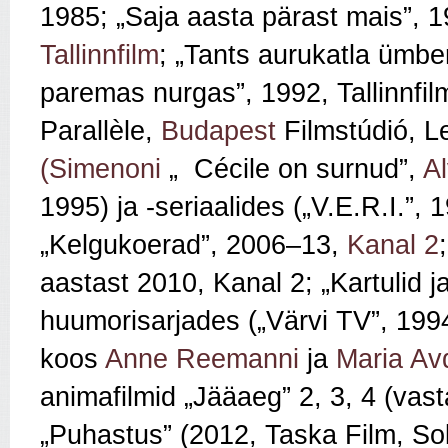
1985; „Saja aasta pärast mais”,
Tallinnfilm
; „Tants aurukatla ümbe
paremas nurgas”, 1992, Tallinnfi
Parallèle,
Budapest
Filmstúdió, Le
(Simenoni
„
Cécile on surnud”,
Al
1995) ja -seriaalides
(„V.E.R.I.”, 
„Kelgukoerad”, 2006–13,
Kanal 2
aastast 2010, Kanal 2; „Kartulid j
huumorisarjades („Värvi TV”, 1994
koos
Anne Reemanni
ja
Maria Av
animafilmid „Jääaeg” 2, 3, 4 (vas
„Puhastus” (2012, Taska Film, Sola