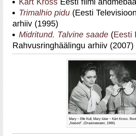
Kärt Kross
Eesti filmi andmebaa
Trimalhio pidu
(Eesti Televisioo
arhiiv (1995)
Midritund. Talvine saade
(
Eesti
Rahvusringhäälingu arhiiv (2007)
Mary – Elle Kull, Mary tütar – Kärt Kross. Boot
„Naised”. (Draamateater, 1986)