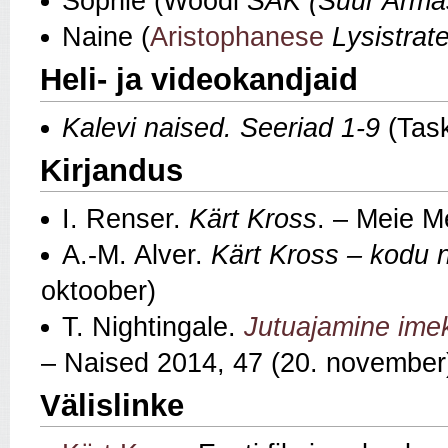
Sophie (Woodi
SAK (Suur Armas
Naine (
Aristophanese
Lysistrat
Heli- ja videokandjaid
Kalevi naised. Seeriad 1-9
(Task
Kirjandus
I. Renser.
Kärt Kross
. – Meie Me
A.-M. Alver.
Kärt Kross – kodu 
oktoober)
T. Nightingale.
Jutuajamine imek
– Naised 2014, 47 (20. november
Välislinke