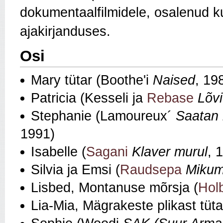
dokumentaalfilmidele, osalenud 
ajakirjanduses.
Osi
Mary tütar (Boothe'i
Naised
, 19
Patricia (Kesseli ja
Rebase
Lõvi
Stephanie (Lamoureux´
Saatan 
1991)
Isabelle (
Sagani
Klaver murul
, 
Silvia ja Emsi (
Raudsepa
Mikum
Lisbed, Montanuse mõrsja (
Hol
Lia-Mia, Mägrakeste plikast tüta