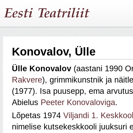
Konovalov, Ülle
Ülle Konovalov
(aastani 1990 Or
Rakvere
), grimmikunstnik ja näitl
(1977). Isa puusepp, ema arvutu
Abielus
Peeter Konovaloviga
.
Lõpetas 1974
Viljandi 1. Keskkool
nimelise kutsekeskkooli juuksuri e