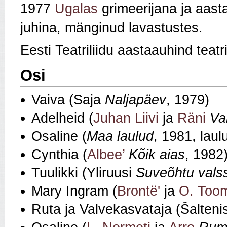
1977
Ugalas
grimeerijana ja aast
juhina, mänginud lavastustes.
Eesti Teatriliidu aastaauhind teatr
Osi
Vaiva (Saja
Naljapäev
, 1979)
Adelheid (
Juhan Liivi
ja
Räni
Va
Osaline (
Maa laulud
, 1981, lau
Cynthia (
Albee’
Kõik aias
, 1982
Tuulikki (Yliruusi
Suveõhtu vals
Mary Ingram (
Brontë'
ja
O. Too
Ruta ja Valvekasvataja (Šalten