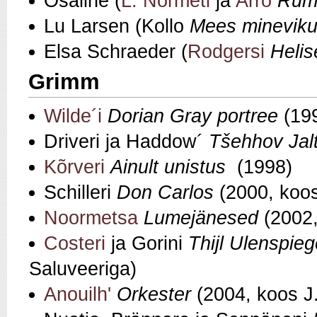
Osaline (
L. Normeti
ja
Arro
Rumm
Lu Larsen (Kollo
Mees minevik
Elsa Schraeder (
Rodgersi
Heli
Grimm
Wilde´i
Dorian Gray portree
(19
Driveri ja Haddow´
Tšehhov Jal
Kõrveri
Ainult unistus
(1998)
Schilleri
Don Carlos
(2000, koos
Noormetsa
Lumejänesed
(2002,
Costeri
ja Gorini
Thijl Ulenspie
Saluveeriga)
Anouilh'
Orkester
(2004, koos J.