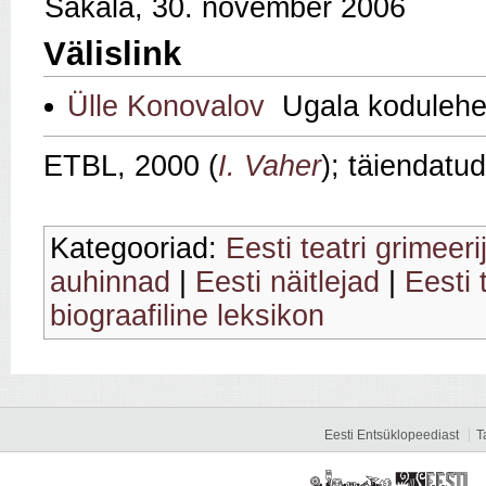
Sakala, 30. november 2006
Välislink
Ülle Konovalov
Ugala kodulehe
ETBL, 2000 (
I. Vaher
); täiendatu
Kategooriad:
Eesti teatri grimeeri
auhinnad
|
Eesti näitlejad
|
Eesti 
biograafiline leksikon
Eesti Entsüklopeediast
T