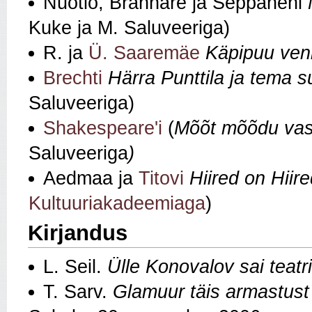
Nuotio, Brännare ja Seppäneni
Kuke ja M. Saluveeriga)
R. ja
Ü. Saaremäe
Käpipuu ve
Brechti
Härra Punttila ja tema s
Saluveeriga)
Shakespeare'i
(
Mõõt mõõdu vas
Saluveeriga
)
Aedmaa ja
Titovi
Hiired on Hiir
Kultuuriakadeemiaga
)
Kirjandus
L. Seil.
Ülle Konovalov sai teatr
T. Sarv.
Glamuur täis armastust 