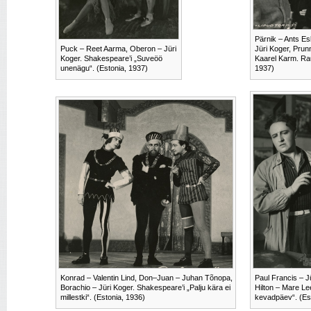
Pärnik – Ants Es
Puck – Reet Aarma, Oberon – Jüri
Jüri Koger, Pru
Koger. Shakespeare’i „Suveöö
Kaarel Karm. Rau
unenägu“. (Estonia, 1937)
1937)
Konrad – Valentin Lind, Don–Juan – Juhan Tõnopa,
Paul Francis – J
Borachio – Jüri Koger. Shakespeare’i „Palju kära ei
Hilton – Mare Le
millestki“. (Estonia, 1936)
kevadpäev“. (Es