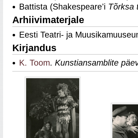
Battista (Shakespeare’i
Tõrksa 
Arhiivimaterjale
Eesti Teatri- ja Muusikamuuseu
Kirjandus
K. Toom
.
Kunstiansamblite päevi