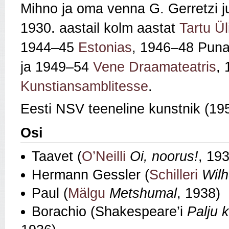
Mihno ja oma venna G. Gerretzi j
1930. aastail kolm aastat
Tartu Ül
1944–45
Estonias
, 1946–48 Punal
ja 1949–54
Vene Draamateatris
,
Kunstiansamblitesse
.
Eesti NSV teeneline kunstnik (19
Osi
Taavet (
O’Neilli
Oi, noorus!
, 19
Hermann Gessler (
Schilleri
Wilh
Paul (
Mälgu
Metshumal
, 1938)
Borachio (Shakespeare’i
Palju k