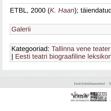
ETBL, 2000 (
K. Haan
); täiendatu
Galerii
Kategooriad:
Tallinna vene teater
|
Eesti teatri biograafiline leksiko
Eesti Entsüklopeediast
T