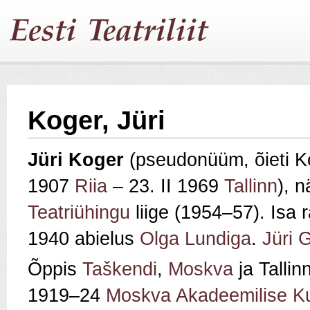
Koger, Jüri
Jüri Koger
(pseudonüüm, õieti Ko
1907
Riia
– 23. II 1969
Tallinn
), n
Teatriühingu
liige (1954–57). Isa r
1940 abielus
Olga Lundiga
.
Jüri G
Õppis
Taškendi
,
Moskva
ja Tallin
1919–24
Moskva Akadeemilise Kun