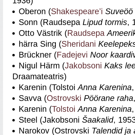
1936)
Oberon (
Shakespeare’i
Suveöö
Sonn (Raudsepa
Lipud tormis
, 
Otto Västrik (
Raudsepa
Ameerik
härra Sing (
Sheridani
Keelepeks
Brückner (
Fadejevi
Noor kaardi
Nigul Härm (
Jakobsoni
Kaks lee
Draamateatris)
Karenin (Tolstoi
Anna Karenina
Savva (
Ostrovski
Pöörane raha
Karenin (
Tolstoi
Anna Karenina
Steel (Jakobsoni
Šaakalid
, 195
Narokov (Ostrovski
Talendid ja