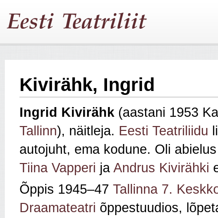
Kivirähk, Ingrid
Ingrid Kivirähk
(aastani 1953 Ka
Tallinn
), näitleja.
Eesti Teatriliidu
l
autojuht, ema kodune. Oli abielu
Tiina Vapperi
ja
Andrus Kivirähki
e
Õppis 1945–47
Tallinna 7. Keskko
Draamateatri
õppestuudios, lõpet