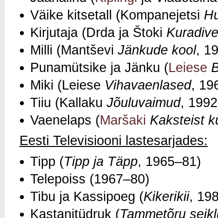
Väike kitsetall (Kompanejetsi
Hu
Kirjutaja (Drda ja Štoki
Kuradive
Milli (Mantševi
Jänkude kool
, 1
Punamütsike ja Jänku (
Leiese
B
Miki (Leiese
Vihavaenlased
, 19
Tiiu (Kallaku
Jõuluvaimud
, 1992
Vaenelaps (
Maršaki
Kaksteist 
Eesti Televisiooni lastesarjades:
Tipp (
Tipp ja Täpp
, 1965–81)
Telepoiss (1967–80)
Tibu ja Kassipoeg (
Kikerikii
, 19
Kastanitüdruk (
Tammetõru seik