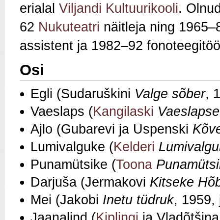
erialal
Viljandi Kultuurikooli
. Olnu
62
Nukuteatri
näitleja ning 1965
assistent ja 1982–92 fonoteegitö
Osi
Egli (Sudaruškini
Valge sõber
, 
Vaeslaps (
Kangilaski
Vaeslapse 
Ajlo (Gubarevi ja Uspenski
Kõve
Lumivalguke (
Kelderi
Lumivalgu
Punamütsike (
Toona
Punamütsi
Darjuša (Jermakovi
Kitseke Hõ
Mei (Jakobi
Inetu tüdruk
, 1959,
Jaanalind (
Kiplingi
ja Vladõtšin