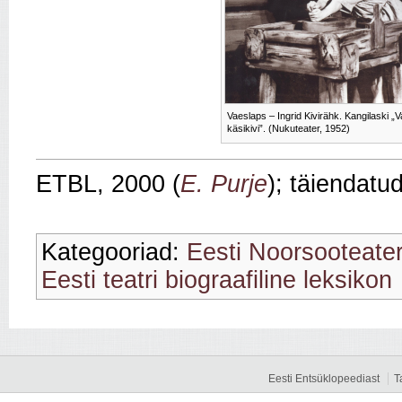
Vaeslaps – Ingrid Kivirähk. Kangilaski „
käsikivi”. (Nukuteater, 1952)
ETBL, 2000 (
E. Purje
); täiendatu
Kategooriad:
Eesti Noorsooteate
Eesti teatri biograafiline leksikon
Eesti Entsüklopeediast
T