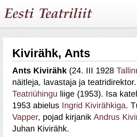
Kivirähk, Ants
Ants Kivirähk
(24. III 1928
Tallin
näitleja, lavastaja ja teatridirektor
Teatriühingu
liige (1953). Isa kate
1953 abielus
Ingrid Kivirähkiga
. T
Vapper
, pojad kirjanik
Andrus Kivi
Juhan Kivirähk.