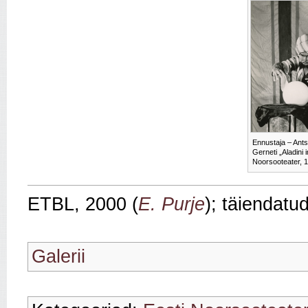
Ennustaja – Ants
Gerneti „Aladini
Noorsooteater, 
ETBL, 2000 (
E. Purje
); täiendatu
Galerii