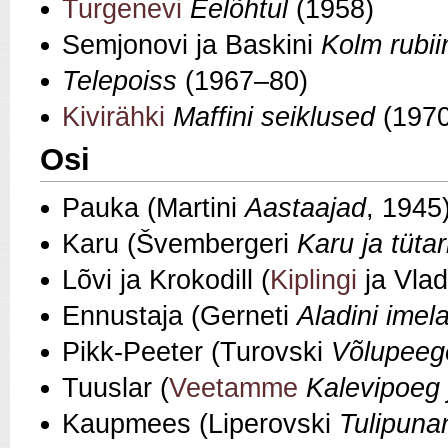
Turgenevi
Eelõhtul
(1958)
Semjonovi ja Baskini
Kolm rubii
Telepoiss
(1967–80)
Kivirähki
Maffini seiklused
(1970
Osi
Pauka (Martini
Aastaajad
, 1945
Karu (Švembergeri
Karu ja tüta
Lõvi ja Krokodill (
Kiplingi
ja Vla
Ennustaja (Gerneti
Aladini ime
Pikk-Peeter (Turovski
Võlupeeg
Tuuslar (
Veetamme
Kalevipoeg 
Kaupmees (Liperovski
Tulipunan