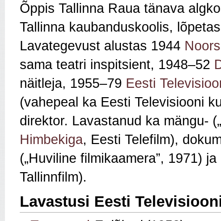
Õppis Tallinna Raua tänava algko
Tallinna kaubanduskoolis, lõpeta
Lavategevust alustas 1944
Noors
sama teatri inspitsient, 1948–52
D
näitleja, 1955–79
Eesti Televisioo
(vahepeal ka Eesti Televisiooni ku
direktor. Lavastanud ka mängu- 
Himbekiga
, Eesti Telefilm), dokum
(„Huviline filmikaamera”, 1971) ja 
Tallinnfilm).
Lavastusi Eesti Televisioon