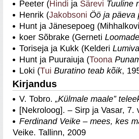
Peeter (
Hindi
ja
Särevi
Tuuline 
Henrik (
Jakobsoni
Öö ja päeva pi
Hunt ja Jänesepoeg (Mihhalkov
koer Sõbrake (Gerneti
Loomade 
Toriseja ja Kukk (Kelderi
Lumiva
Hunt ja Puuraiuja (
Toona
Punam
Loki (
Tui
Buratino teab kõik
, 19
Kirjandus
V. Tobro.
„Külmale maale” teleek
[Nekroloog]. – Sirp ja Vasar, 7.
Ferdinand Veike – mees, kes 
Veike. Tallinn, 2009