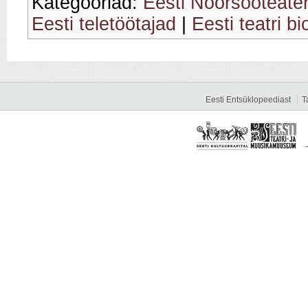
Kategooriad:
Eesti Noorsooteate
Eesti teletöötajad
|
Eesti teatri bi
Eesti Entsüklopeediast
T