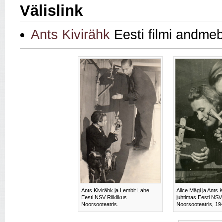
Välislink
Ants Kivirähk
Eesti filmi andme
Ants Kivirähk ja Lembit Lahe
Alice Mägi ja Ants 
Eesti NSV Riiklikus
juhtimas Eesti NSV 
Noorsooteatris.
Noorsooteatris, 19