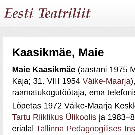
Kaasikmäe, Maie
Maie Kaasikmäe
(aastani 1975 M
Kaja; 31. VIII 1954
Väike-Maarja
)
raamatukogutöötaja, ema telefoni
Lõpetas 1972 Väike-Maarja Keskk
Tartu Riiklikus Ülikoolis
ja 1983–8
erialal
Tallinna Pedagoogilises Ins