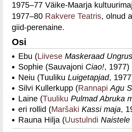
1975–77 Väike-Maarja kultuurimaja
1977–80
Rakvere Teatris
, olnud 
giid-perenaine.
Osi
Ebu (
Liivese
Maskeraad Ungrus
Sophie (Sauvajoni
Ciao!
, 1977)
Neiu (Tuuliku
Luigetapjad
, 1977
Silvi Kullerkupp (
Rannapi
Agu S
Laine (
Tuuliku
Pulmad Abruka 
eri rollid (
Maršaki
Kassi maja
, 1
Rauna Hilja (
Uustulndi
Naistele