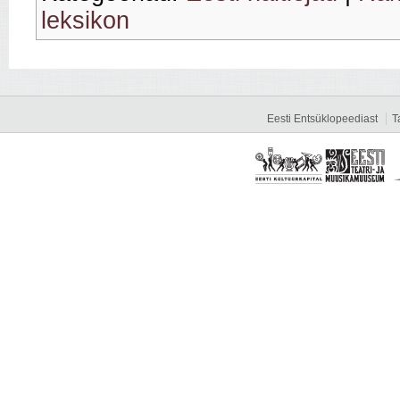
leksikon
Eesti Entsüklopeediast
T