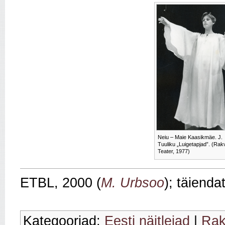
Neiu – Maie Kaasikmäe. J.
Tuuliku „Luigetapjad”. (Rak
Teater, 1977)
ETBL, 2000 (
M. Urbsoo
); täienda
Kategooriad:
Eesti näitlejad
|
Rak