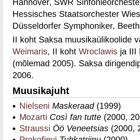
Hannover, SWR Sinfonieorchester
Hessisches Staatsorchester Wiesb
Düsseldorfer Symphoniker, Beeth
II koht Saksa muusikaülikoolide va
Weimaris
, II koht
Wroclawis
ja III
(mõlemad 2005). Saksa dirigendip
2006.
Muusikajuht
Nielseni
Maskeraad
(1999)
Mozarti
Così fan tutte
(2000, 2
Straussi
Öö Veneetsias
(2000, 
Prokofjevi
Tuhkatriinu
(2000)