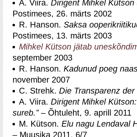
A. Viira.
Dirigent Mihkel Kütson 
Postimees, 26. märts 2002
R. Hanson.
Saksa ooperikriitik
Postimees, 13. märts 2003
Mihkel Kütson jätab uneskõndimi
september 2003
R. Hanson.
Kadunud poeg naase
november 2007
C. Strehk.
Die Transparenz der 
A. Viira.
Dirigent Mihkel Kütson: „
sureb.”
– Õhtuleht, 9. aprill 2011
M. Kütson.
Elu nagu Lendaval H
– Muusika 2011, 6/7