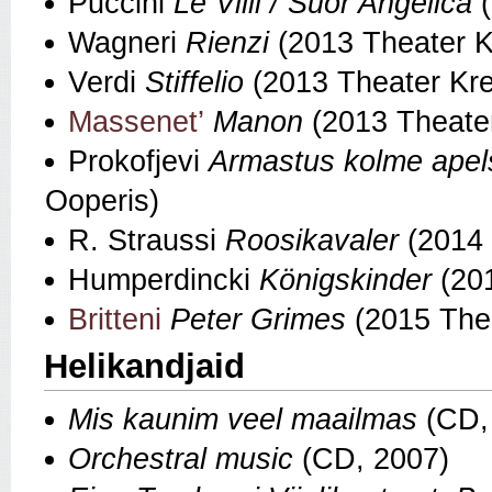
Puccini
Le Villi / Suor Angelica
(
Wagneri
Rienzi
(2013 Theater Kr
Verdi
Stiffelio
(2013 Theater Kref
Massenet’
Manon
(2013 Theater
Prokofjevi
Armastus kolme apel
Ooperis)
R. Straussi
Roosikavaler
(2014 
Humperdincki
Königskinder
(201
Britteni
Peter Grimes
(2015 Thea
Helikandjaid
Mis kaunim veel maailmas
(CD,
Orchestral music
(CD, 2007)