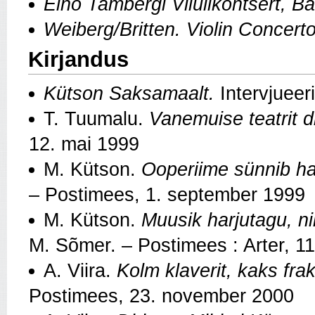
Eino Tambergi Viiulikontsert, B
Weiberg/Britten. Violin Concert
Kirjandus
Kütson Saksamaalt.
Intervjueer
T. Tuumalu.
Vanemuise teatrit d
12. mai 1999
M. Kütson.
Ooperiime sünnib h
– Postimees, 1. september 1999
M. Kütson.
Muusik harjutagu, nii
M. Sõmer. – Postimees : Arter, 1
A. Viira.
Kolm klaverit, kaks frak
Postimees, 23. november 2000