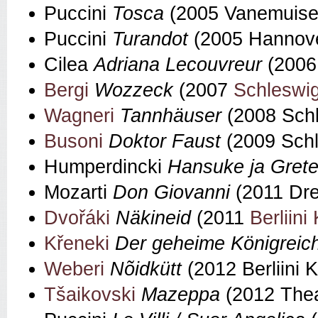
Puccini
Tosca
(2005 Vanemuise
Puccini
Turandot
(2005 Hannove
Cilea
Adriana Lecouvreur
(2006
Bergi
Wozzeck
(2007
Schleswig
Wagneri
Tannhäuser
(2008 Schl
Busoni
Doktor Faust
(2009 Schl
Humperdincki
Hansuke ja Gret
Mozarti
Don Giovanni
(2011 Dr
Dvořáki
Näkineid
(2011
Berliini
Křeneki
Der geheime Königreic
Weberi
Nõidkütt
(2012 Berliini 
Tšaikovski
Mazeppa
(2012 Thea