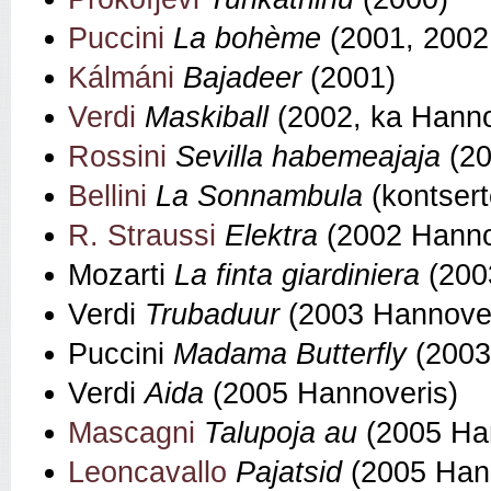
Puccini
La bohème
(2001, 2002
Kálmáni
Bajadeer
(2001)
Verdi
Maskiball
(2002, ka Hanno
Rossini
Sevilla habemeajaja
(2
Bellini
La Sonnambula
(kontser
R. Straussi
Elektra
(2002 Hanno
Mozarti
La finta giardiniera
(200
Verdi
Trubaduur
(2003 Hannoveri
Puccini
Madama Butterfly
(2003
Verdi
Aida
(2005 Hannoveris)
Mascagni
Talupoja au
(2005 Ha
Leoncavallo
Pajatsid
(2005 Han