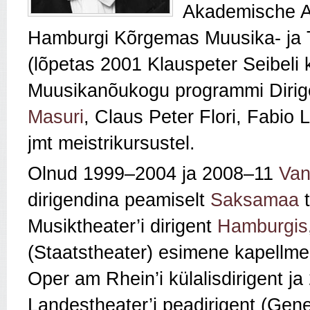
Akademische Au
Hamburgi Kõrgemas Muusika- ja Tea
(lõpetas 2001 Klauspeter Seibeli
Muusikanõukogu programmi Dirige
Masuri
, Claus Peter Flori, Fabio 
jmt meistrikursustel.
Olnud 1999–2004 ja 2008–11
Van
dirigendina peamiselt
Saksamaa
t
Musiktheater’i dirigent
Hamburgis
(Staatstheater) esimene kapellm
Oper am Rhein’i külalisdirigent j
Landestheater’i peadirigent (Gene