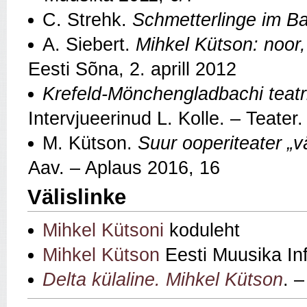
C. Strehk.
Schmetterlinge im B
A. Siebert.
Mihkel Kütson: noor,
Eesti Sõna, 2. aprill 2012
Krefeld-Mönchengladbachi teatr
Intervjueerinud L. Kolle. – Teater
M. Kütson.
Suur ooperiteater „v
Aav. – Aplaus 2016, 16
Välislinke
Mihkel Kütsoni
koduleht
Mihkel Kütson
Eesti Muusika In
Delta külaline. Mihkel Kütson
. 