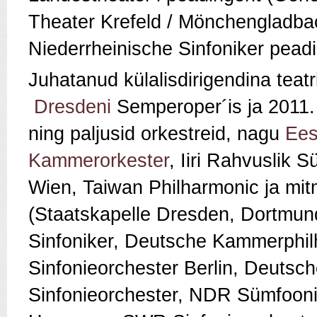
Theater Krefeld / Mönchengladbach
Niederrheinische Sinfoniker peadi
Juhatanud külalisdirigendina teatr
Dresdeni
Semperoper´is ja 2011. 
ning paljusid orkestreid, nagu
Ees
Kammerorkester
, Iiri Rahvuslik 
Wien, Taiwan Philharmonic ja mi
(Staatskapelle Dresden, Dortmund
Sinfoniker, Deutsche Kammerphi
Sinfonieorchester Berlin, Deuts
Sinfonieorchester, NDR Sümfoon