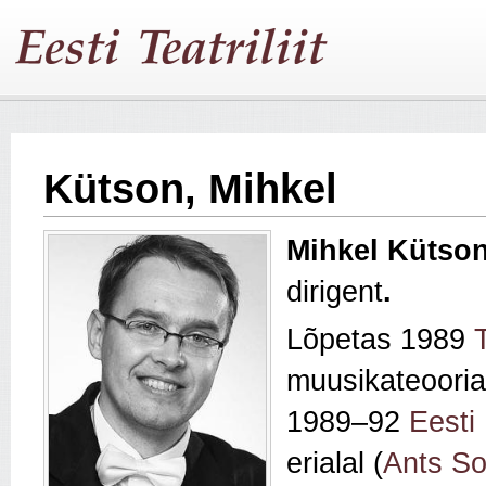
Kütson, Mihkel
Mihkel Kütso
dirigent
.
Lõpetas 1989
muusikateooria 
1989–92
Eesti
erialal (
Ants So