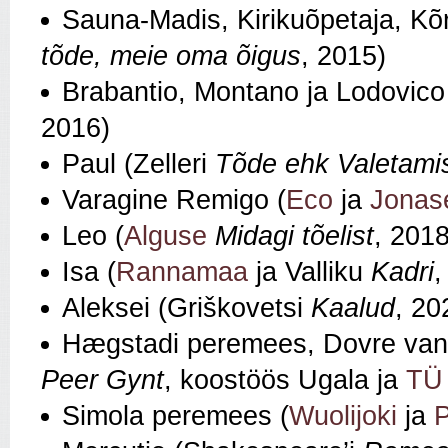
Sauna-Madis, Kirikuõpetaja, Kõrt
tõde, meie oma õigus
, 2015)
Brabantio, Montano ja Lodovico
2016)
Paul (Zelleri
Tõde ehk Valetamis
Varagine Remigo (
Eco
ja
Jonas
Leo (
Alguse
Midagi tõelist
, 2018
Isa (
Rannamaa
ja Valliku
Kadri
,
Aleksei (Griškovetsi
Kaalud
, 20
Hægstadi peremees, Dovre vana,
Peer Gynt
, koostöös Ugala ja
TÜ 
Simola peremees (
Wuolijoki
ja
P