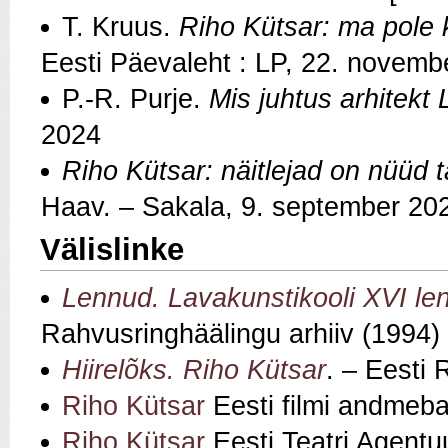
T. Kruus.
Riho Kütsar: ma pole 
Eesti Päevaleht : LP, 22. novemb
P.-R. Purje.
Mis juhtus arhitekt
2024
Riho Kütsar: näitlejad on nüüd 
Haav. – Sakala, 9. september 20
Välislinke
Lennud. Lavakunstikooli XVI le
Rahvusringhäälingu arhiiv (1994)
Hiirelõks. Riho Kütsar
. – Eesti 
Riho Kütsar
Eesti filmi andmeba
Riho Kütsar
Eesti Teatri Agentu