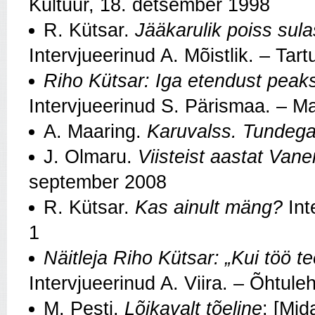
Kultuur, 18. detsember 1998
R. Kütsar.
Jääkarulik poiss sula
Intervjueerinud A. Mõistlik. – Ta
Riho Kütsar: Iga etendust peaks
Intervjueerinud S. Pärismaa. – M
A. Maaring.
Karuvalss. Tundeg
J. Olmaru.
Viisteist aastat Vane
september 2008
R. Kütsar.
Kas ainult mäng?
Int
1
Näitleja Riho Kütsar: „Kui töö t
Intervjueerinud A. Viira. – Õhtule
M. Pesti.
Lõikavalt tõeline
: [Mid