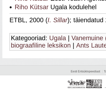
Riho Kütsar
Ugala kodulehel
ETBL, 2000 (
I. Sillar
); täiendatud
Kategooriad:
Ugala
|
Vanemuine (
biograafiline leksikon
|
Ants Laute
Eesti Entsüklopeediast
T