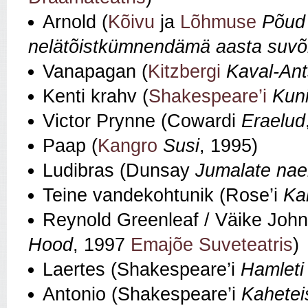
Arnold (
Kõivu
ja
Lõhmuse
Põud 
nelätõistkümnendämä aasta suvõ
Vanapagan (
Kitzbergi
Kaval-An
Kenti krahv (
Shakespeare’i
Kun
Victor Prynne (Cowardi
Eraelud
Paap (
Kangro
Susi
, 1995)
Ludibras (Dunsay
Jumalate nae
Teine vandekohtunik (Rose’i
Ka
Reynold Greenleaf / Väike John 
Hood
, 1997
Emajõe Suveteatris
)
Laertes (Shakespeare’i
Hamleti
Antonio (Shakespeare’i
Kahetei