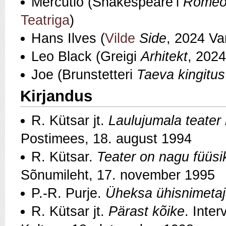
Mercutio (Shakespeare’i
Romeo 
Teatriga
)
Hans Ilves (
Vilde
Side
, 2024 V
Leo Black (Greigi
Arhitekt
, 202
Joe (Brunstetteri
Taeva kingitus
Kirjandus
R. Kütsar jt.
Laulujumala teater
Postimees, 18. august 1994
R. Kütsar.
Teater on nagu füüsi
Sõnumileht, 17. november 1995
P.-R. Purje.
Üheksa ühisnimetaj
R. Kütsar jt.
Pärast kõike
. Inte