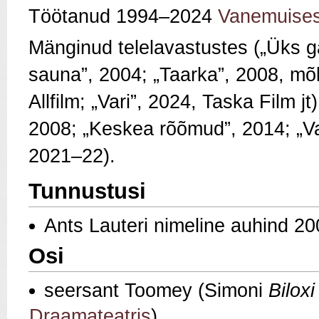
Töötanud 1994–2024
Vanemuise
Mänginud telelavastustes („Üks gal
sauna”, 2004; „Taarka”, 2008, m
Allfilm; „Vari”, 2024, Taska Film j
2008; „Keskea rõõmud”, 2014; „Va
2021–22).
Tunnustusi
Ants Lauteri nimeline auhind 2
Osi
seersant Toomey (Simoni
Biloxi
Draamateatris
)