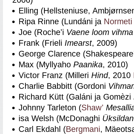
2006)
Elling (Hellsteniuse, Ambjørnse
Ripa Rinne (Lundáni ja
Normeti
Joe (Roche’i
Vaene loom vihma
Frank (Frieli
Imearst
, 2009)
George Clarence (Shakespeare
Max (Myllyaho
Paanika
, 2010)
Victor Franz (Milleri
Hind
, 2010
Charlie Babbitt (Gordoni
Vihma
Richard Kütt (Galáni ja Gomèzi
Johnny Tarleton (
Shaw’
Mesalli
isa Welsh (McDonaghi
Üksildan
Carl Ekdahl (
Bergmani
, Mäeots