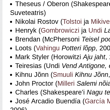
Theseus / Oberon (Shakespear
Suveteatris)
Nikolai Rostov (
Tolstoi
ja
Mikive
Henryk (
Gombrowiczi
ja
Undi
L
Brendan (McPhersoni
Teisel po
Loots (
Vahingu
Potteri lõpp
, 20
Mark Styler (Horowitzi
Aju jaht
,
Teiresias (Undi
Vend Antigone,
Kihnu Jõnn (
Smuuli
Kihnu Jõnn
John Proctor (
Milleri
Salemi nõi
Charles (Shakespeare’i
Nagu te
José Arcadio Buendía (
García 