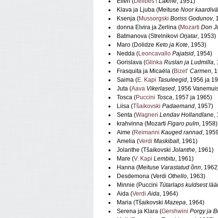
Ellen (
Delibes’i
Lakmé
, 1951)
Klava ja Ljuba (Meituse
Noor kaardivä
Ksenja (
Mussorgski
Boriss Godunov
, 
donna Elvira ja Zerlina (
Mozarti
Don J
Batmanova (Strelnikovi
Orjatar
, 1953)
Maro (Dolidze
Keto ja Kote
, 1953)
Nedda (
Leoncavallo
Pajatsid
, 1954)
Gorislava (
Glinka
Ruslan ja Ludmilla
,
Frasquita ja Micaëla (
Bizet’
Carmen
, 
Saima (
E. Kapi
Tasuleegid
, 1956 ja 1
Juta (
Aava
Vikerlased
, 1956 Vanemuis
Tosca (
Puccini
Tosca
, 1957 ja 1965)
Liisa (
Tšaikovski
Padaemand
, 1957)
Senta (
Wagneri
Lendav Hollandlane
,
krahvinna (Mozarti
Figaro pulm
, 1958)
Aime (
Reimanni
Kauged rannad
, 195
Amelia (
Verdi
Maskiball
, 1961)
Jolanthe (Tšaikovski
Jolanthe
, 1961)
Mare (
V. Kapi
Lembitu
, 1961)
Hanna (Meituse
Varastatud õnn
, 1962
Desdemona (Verdi
Othello
, 1963)
Minnie (Puccini
Tütarlaps kuldsest lää
Aida (
Verdi
Aida
, 1964)
Maria (Tšaikovski
Mazepa
, 1964)
Serena ja Klara (
Gershwini
Porgy ja B