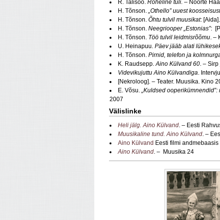
R. Talisoo.
Roheline tuli.
– Noorte Hääl
H. Tõnson.
„Othello” uuest koosseisus
H. Tõnson.
Õhtu tulvil muusikat
: [Aida
H. Tõnson.
Neegriooper „Estonias”
: [
H. Tõnson.
Töö tulvil leidmisrõõmu
. –
U. Heinapuu.
Päev jääb alati lühikese
H. Tõnson.
Pirnid, telefon ja kolmnurg
K. Raudsepp.
Aino Külvand 60
. – Sir
Videvikujuttu Aino Külvandiga
. Interv
[Nekroloog]. – Teater. Muusika. Kino 
E. Võsu.
„Kuldsed ooperikümnendid”: m
2007
Välislinke
Heli jälg. Aino Külvand
. – Eesti Rahvu
Muusikaline tund. Aino Külvand
. – Ee
Aino Külvand
Eesti filmi andmebaasis
Aino Külvand
. – Muusika 24