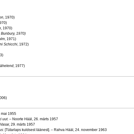
on
, 1970)
1970)
n
, 1970)
 Bunbury, 1970)
ulm
, 1971)
ni Schicchi
, 1972)
73)
tähelend
, 1977)
2006)
7. mai 1955
i uut.
– Noorte Hääl, 26. märts 1957
a Vasar, 29. märts 1957
us
: [Tütarlaps kuldsest läänest]. – Rahva Hääl, 24. november 1963