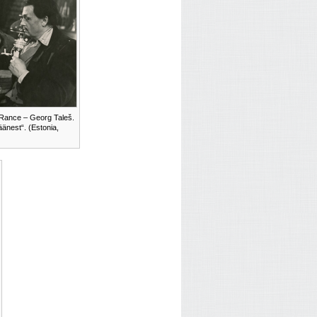
 Rance – Georg Taleš.
äänest“. (Estonia,