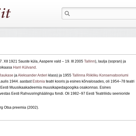
. XII 1921 Sauste küla, Aaspere vald – 19. III 2005
Tallinn
), laulja (sopran) ja
Abikaasa
Harri Külvand
.
 Raukase
ja
Aleksander Arderi
klass) ja 1955
Tallinna Riikliku Konservatooriumi
Laulis 1944. aastast
Estonia
teatri kooris ja esines kõrvalosades, oli 1954–78 teatri
na Eesti Muusikaakadeemia muusikapedagoogika osakonnas. Esines
salvestas Eesti Rahvusringhäälingu fondi. Oli 1982–97 Eesti Teatriliidu seenioride
rg Otsa preemia (2002).