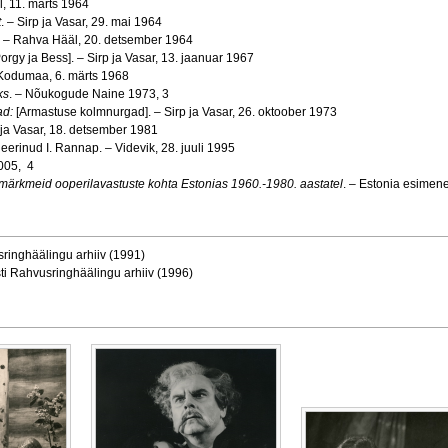
, 11. märts 1964
t
. – Sirp ja Vasar, 29. mai 1964
]. – Rahva Hääl, 20. detsember 1964
Porgy ja Bess]. – Sirp ja Vasar, 13. jaanuar 1967
 Kodumaa, 6. märts 1968
ks
. – Nõukogude Naine 1973, 3
ad:
[Armastuse kolmnurgad]. – Sirp ja Vasar, 26. oktoober 1973
p ja Vasar, 18. detsember 1981
jueerinud I. Rannap. – Videvik, 28. juuli 1995
2005, 4
ärkmeid ooperilavastuste kohta Estonias 1960.-1980. aastatel
. – Estonia esimene
sringhäälingu arhiiv (1991)
sti Rahvusringhäälingu arhiiv (1996)