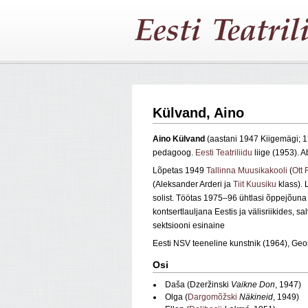
Külvand, Aino
Aino Külvand
(aastani 1947 Kiigemägi; 17
pedagoog.
Eesti Teatriliidu
liige (1953). 
Lõpetas 1949
Tallinna Muusikakooli
(
Ott
(Aleksander Arderi ja
Tiit Kuusiku
klass). 
solist. Töötas 1975–96 ühtlasi õppejõu
kontsertlauljana Eestis ja välisriikides, 
sektsiooni esinaine
Eesti NSV teeneline kunstnik (1964), Geo
Osi
Daša (Dzeržinski
Vaikne Don
, 1947)
Olga (
Dargomõžski
Näkineid
, 1949)