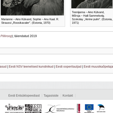
Teenijanna – Aino Külvand,
Mõrsja – Haili Sammelselg.
Marianne – Aino Külvand, Sophie – Anu Kaal. R.
Szokolay „Verine pulm”. (Estonia,
Straussi „Roosikavaler”. (Estonia, 1970)
1971)
 Pilliroog
); täiendatud 2019
tasud
|
Eesti NSV teenelised kunstnikud
|
Eesti ooperilauljad
|
Eesti muusikaõpetaj
Eesti Entsüklopeediast
Tagasiside
Kontakt