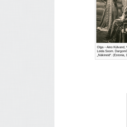
Olga – Aino Külvand, 
Leida Soom. Dargomõ
„Näkineid“. (Estonia, 