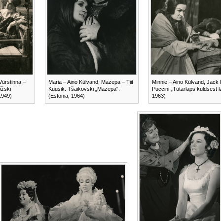
Vürstinna –
Maria – Aino Külvand, Mazepa – Tiit
Minnie – Aino Külvand, Jack
žski
Kuusik. Tšaikovski „Mazepa“.
Puccini „Tütarlaps kuldsest l
1949)
(Estonia, 1964)
1963)