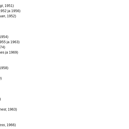
gi
, 1951)
1952 ja 1956)
uan
, 1952)
 1954)
1955 ja 1963)
974)
es ja 1969)
 1958)
9)
)
nest
, 1963)
ess
, 1966)