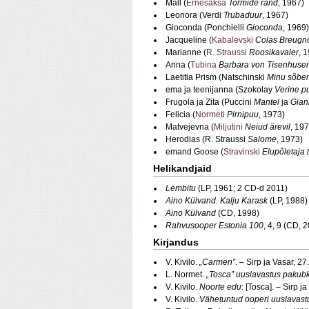
Mall (
Ernesaksa
Tormide rand
, 1967)
Leonora (Verdi
Trubaduur
, 1967)
Gioconda (Ponchielli
Gioconda
, 1969)
Jacqueline (
Kabalevski
Colas Breugn
Marianne (
R. Straussi
Roosikavaler
, 
Anna (
Tubina
Barbara von Tisenhuse
Laetitia Prism (Natschinski
Minu sõber
ema ja teenijanna (Szokolay
Verine p
Frugola ja Zita (Puccini
Mantel
ja
Gian
Felicia (
Normeti
Pirnipuu
, 1973)
Matvejevna (
Miljutini
Neiud ärevil
, 19
Herodias (R. Straussi
Salome
, 1973)
emand Goose (
Stravinski
Elupõletaja 
Helikandjaid
Lembitu
(LP, 1961; 2 CD-d 2011)
Aino Külvand. Kalju Karask
(LP, 1988)
Aino Külvand
(CD, 1998)
Rahvusooper Estonia 100
, 4, 9 (CD, 
Kirjandus
V. Kivilo.
„Carmen”
. – Sirp ja Vasar, 2
L. Normet.
„Tosca” uuslavastus pakubk
V. Kivilo.
Noorte edu
: [Tosca]. – Sirp j
V. Kivilo.
Vähetuntud ooperi uuslavast