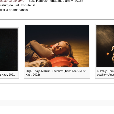
trikunsti 10. lend
. – Eesti Rahvusringhäälingu arhiiv (2015)
maturgide Liidu kodulehel
tatistika andmebaasis
Olga – Kaija M Külm. Tšehhovi „Kolm õde” (Must
Külma ja Tamma
st Kast, 2021
Kast, 2022)
osaline – Agu