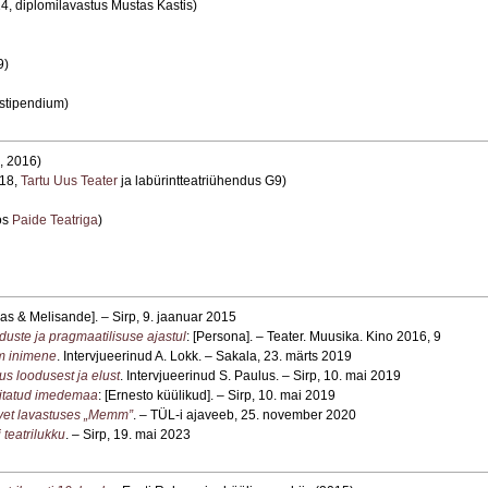
4, diplomilavastus Mustas Kastis)
9)
stipendium)
, 2016)
018,
Tartu Uus Teater
ja labürintteatriühendus G9)
ös
Paide Teatriga
)
leas & Melisande]. – Sirp, 9. jaanuar 2015
uste ja pragmaatilisuse ajastul
: [Persona]. – Teater. Muusika. Kino 2016, 9
am inimene
. Intervjueerinud A. Lokk. – Sakala, 23. märts 2019
us loodusest ja elust
. Intervjueerinud S. Paulus. – Sirp, 10. mai 2019
titatud imedemaa
: [Ernesto küülikud]. – Sirp, 10. mai 2019
lvet lavastuses „Memm”
. – TÜL-i ajaveeb, 25. november 2020
 teatrilukku
. – Sirp, 19. mai 2023