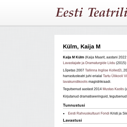
Külm, Kaija M
Kaija M Külm
(Kaija Maarit, aastani 2022 
Lavastajate ja Dramaturgide Liidu
(2015)
Lõpetas 2007
Tallinna Inglise Kolledži
, 2
harrastusteatri juhi erialal
Tartu Ülikooli 
lavakunstikoolis
magistrikraadi.
Tegutsenud aastast 2014
Mustas Kastis
(a
Kirjutanud dramatiseeringuid, tegutsenud
Tunnustusi
Eesti Rahvuskultuuri Fondi
Kristi ja S
Lavastusi