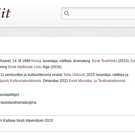
Kalvet; 14. III 1989
Keila
), lavastaja, näitleja, dramaturg.
Eesti Teatriliidu
(2015),
Ee
 ning
Eesti Näitlejate Liidu
liige (2016).
011 semiootika ja kultuuriteooria erialal
Tartu Ülikooli
, 2015 lavastaja, näitleja ja
Viljandi Kultuuriakadeemia
. Omandas 2021
Eesti Muusika- ja Teatriakadeemia
sutajaliige).
 lavastusdramaturgina.
iim Kallase fondi stipendium 2023