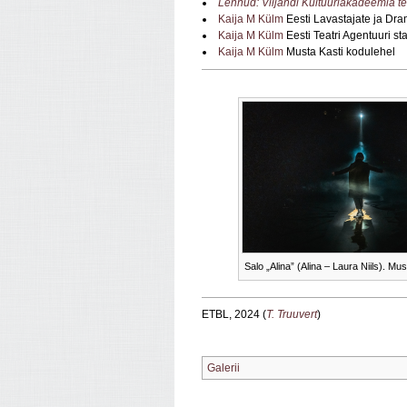
Lennud: Viljandi Kultuuriakadeemia tea
Kaija M Külm
Eesti Lavastajate ja Dra
Kaija M Külm
Eesti Teatri Agentuuri s
Kaija M Külm
Musta Kasti kodulehel
Salo „Alina” (Alina – Laura Niils). Mu
ETBL, 2024 (
T. Truuvert
)
Galerii