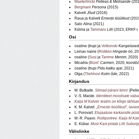
Maeterlincki
Pelleas & Melisande
(201
Bergmani
Persona
(2015)
Kalveti
Jõud
(2016)
Raua ja Kalveti
Ernesto küülikud
(201
Salo
Alina
(2021)
Külma ja
Tammaru
Lilli
(2023, ERKF-i 
Osi
osaline (trupi ja
Volkonski
Kangelased
Leinav naine (
Ristikivi
Hingede öö
, 2
osaline (
Susi
ja
Tamme
Memm
, 2020)
Micaëla (
Bizet’
Carmen
, 2020, koostö
osaline (trupi
Pidu katku ajal
, 2021)
Olga (
Tšehhovi
Kolm õde
, 2022)
Kirjandus
M. Butkaite.
Silmad pärani kinni
: [Pel
V.-S. Maiste.
Identiteet moodsate vabad
Kaija M Kalvet: teatris on kõige tähts
K. M. Kalvet.
„Ernesto küülikud”, lavast
L. Porovart.
Elujaatuse karkassile püs
M.-R. Paavo.
Rolliportree: Kaija M Ka
E. Kübar.
Must Kast pistab Lilli Suburgi
Välislinke