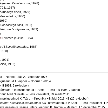
jälgedes
.
Vanaisa surm
, 1978)
979 ja 1987)
sõrmedega poiss
, 1979)
tsa saladus
, 1980)
 1980)
Saabastega kass
, 1981)
steist puuda näpusoola
, 1983)
)
e’i
Romeo ja Julia
, 1984)
are’i
Suveöö unenägu
, 1985)
, 1988)
, 1991)
ekiir
, 1992)
ol
. – Noorte Hääl, 22. veebruar 1976
rvjueerinud T. Vapper. – Noorus 1982, 4
iit
1993, 2 (oktoober)
mõndagi...”
. Intervjueerinud L. Arme. – Eesti Elu 1994, 7 (aprill)
rinud Mart Niineste. – Eesti Päevaleht, 19. märts 2011
ntervjueerinud K. Tsäro. – Kroonika + Nädal 2013, 43 (25. oktoober)
stanud, naljastki ei saada enam aru
. Intervjueerinud P. Kooli. – Eesti Päevaleht : L
korra naerda ka saama
. Intervjueerinud K. Tramm. – Maaleht, 17. detsember 2015