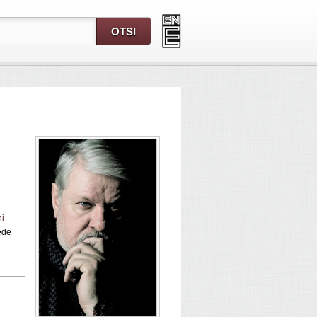
ni
ede