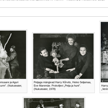
mmsaare ja Aguri
Petjaga mängivad Harry Kõrvits, Heino Seljamaa,
surm”. (Nukuteater,
Eve Maremäe. Prokofjevi „Petja ja hunt”.
Harry
(Nukuteater, 1978)
„Veri