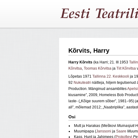
Kõrvits, Harry
Harry Kõrvits
(ka Harri; 21. III 1953
Talli
Kõrvitsa
,
Toomas Kõrvitsa
ja
Tiit Kõrvitsa
v
Lõpetas 1971
Tallinna 22. Keskkooli
ja 19
92
Nukuteatri
näitleja, hiljem tegutsenud 
Production. Mänginud ansamblites
Apels
kiusamine”, 2009, Homeless Bob Producti
laste- („Kõige suurem sõber”, 1981–95) ja
all”, mõlemad 2012; „Naabriplika”, aastas
Osi
Mutt ja Harakas (Meškovi
Muinasjutt H
Muumipapa (
Janssoni
ja
Saare
Muumi
Kass, Hunt ja Jahimees (
Prokofjevi
Pet