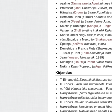
osaline (
Tammsaare
ja
Aguri
Inimese 
Professor (
Undi
Gulliver ja Gulliver
, 1
Härra isa (
Druoni
ja Saare
Roheliste 
Hermann Hobu (Yliruusi
Kadunud aabi
osaline (
Peegli
ja Saare
Verine John
,
Koletis ja Kuningas (
Kangro
ja
Tungla
Vanaema (
Trulli
Imeline imik ehk Kak
Koer (Gindini
Nagu kass ja koer
, 1984
vürst Escalus ja Mercutio (
Shakespear
Õpetaja (
Koržetsi
Koll Kalli
, 1985)
Demetrius ja Francis Flute (Shakespe
Tuuslar ja Tont (
Ehini
Kalevipoja lood
Jean (
Ionesco
Ninasarvik
, 1989)
Kuningas (
Hauffi
ja
Pabuti
Väike Mukk
Nukk ja Kass (Popescu ja
Aguri
Päikes
Kirjandus
T. Elmanovitš.
Ekraanil oli Mauruse ko
H. Kõrvits.
Laval ilma trummideta.
Inte
A. Põld
. Hingelt ikka teksavend. –
Favor
Harry Kõrvits: „Sirmi taga tehakse nii 
Harry Kõrvits rollist ja rokist.
Intervjuee
H. Kõrvits.
Naudin sõiduvees olemist!
I
Harry Kõrvits: iseseisvus on meid kibe
Harry Kõrvits: Rahvas peab nädalas 