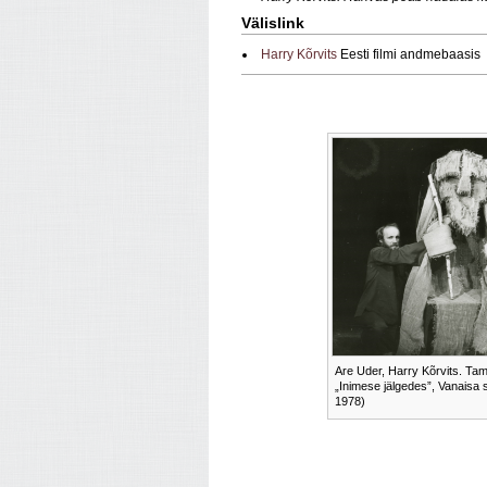
Välislink
Harry Kõrvits
Eesti filmi andmebaasis
Are Uder, Harry Kõrvits. Ta
„Inimese jälgedes”, Vanaisa 
1978)