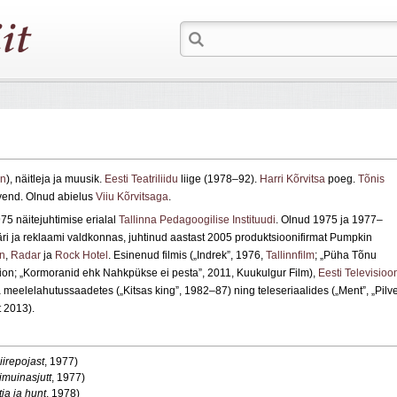
nn
), näitleja ja muusik.
Eesti Teatriliidu
liige (1978–92).
Harri Kõrvitsa
poeg.
Tõnis
end. Olnud abielus
Viiu Kõrvitsaga
.
75 näitejuhtimise erialal
Tallinna Pedagoogilise Instituudi
. Olnud 1975 ja 1977–
äri ja reklaami valdkonnas, juhtinud aastast 2005 produktsioonifirmat Pumpkin
in
,
Radar
ja
Rock Hotel
. Esinenud filmis („Indrek”, 1976,
Tallinnfilm
; „Püha Tõnu
on; „Kormoranid ehk Nahkpükse ei pesta”, 2011, Kuukulgur Film),
Eesti Televisioo
 meelelahutussaadetes („Kitsas king”, 1982–87) ning teleseriaalides („Ment”, „Pilv
t 2013).
iire
pojast
, 1977)
muinasjutt
, 1977)
ja ja hunt
, 1978)