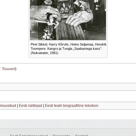
Piret Sikkel, Harry Kõrvits, Heino Seljamaa, Hendrik
Toompere. Kangro ja Tungla „Saabastega kass”.
(Nukuteater, 1981)
. Truuvert
)
 muusikud
|
Eesti näitlejad
|
Eesti teatri biograafiline leksikon