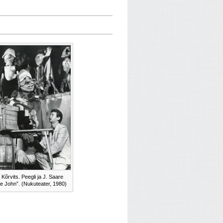
 Kõrvits. Peegli ja J. Saare
ne John”. (Nukuteater, 1980)