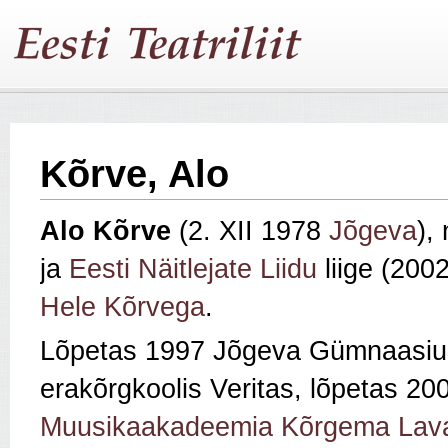
Kõrve, Alo
Alo Kõrve
(2. XII 1978
Jõgeva
),
ja
Eesti Näitlejate Liidu
liige (200
Hele Kõrvega
.
Lõpetas 1997 Jõgeva Gümnaasiu
erakõrgkoolis Veritas, lõpetas 2
Muusikaakadeemia Kõrgema Lava