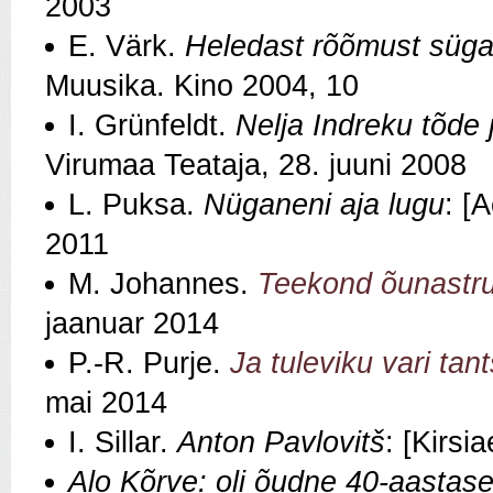
2003
E. Värk.
Heledast rõõmust süga
Muusika. Kino 2004, 10
I. Grünfeldt.
Nelja Indreku tõde 
Virumaa Teataja, 28. juuni 2008
L. Puksa.
Nüganeni aja lugu
: [
2011
M. Johannes.
Teekond õunastru
jaanuar 2014
P.-R. Purje.
Ja tuleviku vari tant
mai 2014
I. Sillar.
Anton Pavlovitš
: [Kirsi
Alo Kõrve: oli õudne 40-aastase