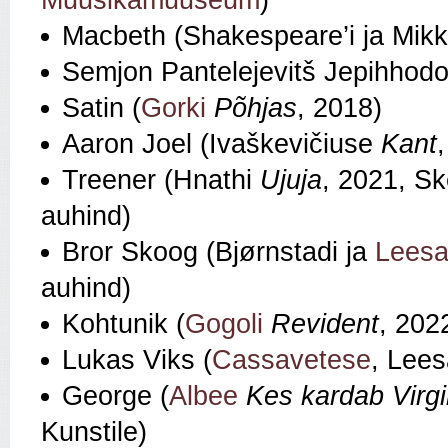
Muusikamuuseum
)
Macbeth (Shakespeare’i ja Mik
Semjon Pantelejevitš Jepihhodo
Satin (
Gorki
Põhjas
, 2018)
Aaron Joel (Ivaškevičiuse
Kant
Treener (Hnathi
Ujuja
, 2021, Sk
auhind)
Bror Skoog (Bjørnstadi ja
Leesa
auhind)
Kohtunik (
Gogoli
Revident
, 202
Lukas Viks (
Cassavetese
, Lees
George (
Albee
Kes kardab Virgi
Kunstile)