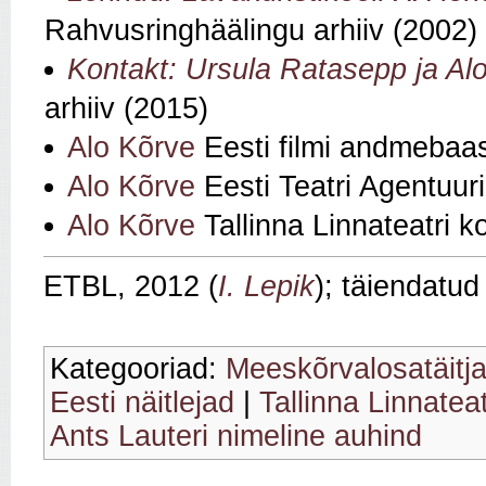
Rahvusringhäälingu arhiiv (2002)
Kontakt: Ursula Ratasepp ja Al
arhiiv (2015)
Alo Kõrve
Eesti filmi andmebaa
Alo Kõrve
Eesti Teatri Agentuur
Alo Kõrve
Tallinna Linnateatri k
ETBL, 2012 (
I. Lepik
); täiendatud
Kategooriad:
Meeskõrvalosatäitj
Eesti näitlejad
|
Tallinna Linnatea
Ants Lauteri nimeline auhind