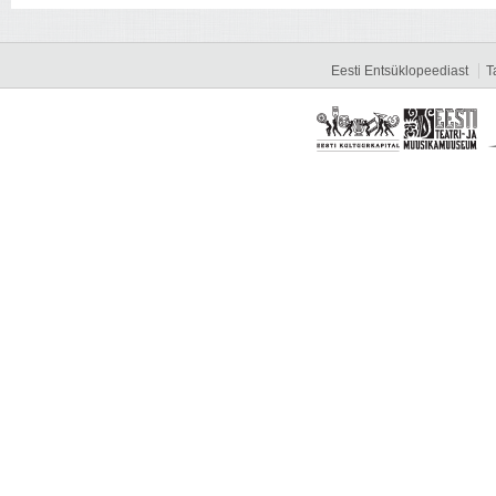
Eesti Entsüklopeediast
T