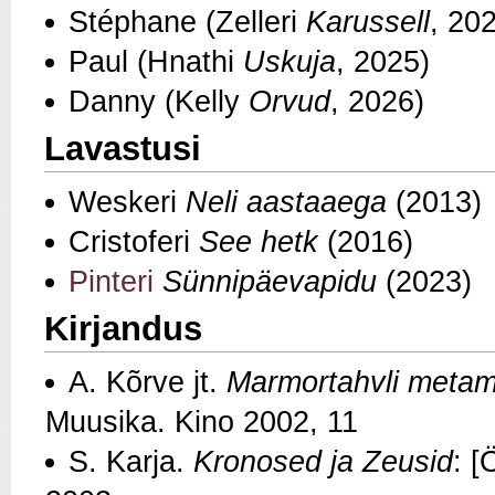
Stéphane (Zelleri
Karussell
, 20
Paul (Hnathi
Uskuja
, 2025)
Danny (Kelly
Orvud
, 2026)
Lavastusi
Weskeri
Neli aastaaega
(2013)
Cristoferi
See hetk
(2016)
Pinteri
Sünnipäevapidu
(2023)
Kirjandus
A. Kõrve jt.
Marmortahvli metam
Muusika. Kino 2002, 11
S. Karja.
Kronosed ja Zeusid
: [