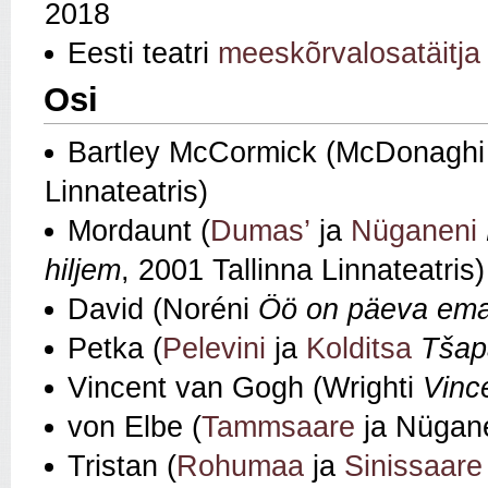
2018
Eesti teatri
meeskõrvalosatäitja
Osi
Bartley McCormick (McDonagh
Linnateatris)
Mordaunt (
Dumas’
ja
Nüganeni
hiljem
, 2001 Tallinna Linnateatris)
David (Noréni
Öö on päeva em
Petka (
Pelevini
ja
Kolditsa
Tšap
Vincent van Gogh (Wrighti
Vinc
von Elbe (
Tammsaare
ja Nügan
Tristan (
Rohumaa
ja
Sinissaare