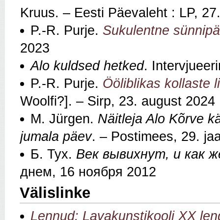
Kruus. – Eesti Päevaleht : LP, 27
P.-R. Purje.
Sukulentne sünnipäe
2023
Alo kuldsed hetked
. Intervjueer
P.-R. Purje.
Ööliblikas kollaste l
Woolfi?]. – Sirp, 23. august 2024
M. Jürgen.
Näitleja Alo Kõrve k
jumala päev
. – Postimees, 29. j
Б. Тух.
Век вывихнут, и как же
днем, 16 ноября 2012
Välislinke
Lennud: Lavakunstikooli XX le