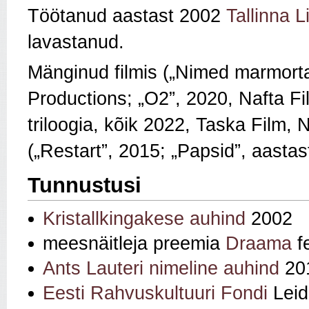
Töötanud aastast 2002
Tallinna L
lavastanud.
Mänginud filmis („Nimed marmortah
Productions; „O2”, 2020, Nafta Fi
triloogia, kõik 2022, Taska Film, N
(„Restart”, 2015; „Papsid”, aastas
Tunnustusi
Kristallkingakese auhind
2002
meesnäitleja preemia
Draama
fe
Ants Lauteri nimeline auhind
20
Eesti Rahvuskultuuri Fondi
Leid