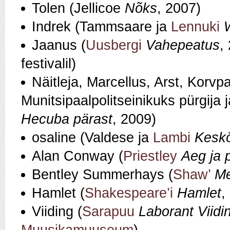
Tolen (Jellicoe
Nõks
, 2007)
Indrek (Tammsaare ja
Lennuki
Jaanus (
Uusbergi
Vahepeatus
,
festivalil)
Näitleja, Marcellus, Arst, Korvp
Munitsipaalpolitseinikuks pürgija 
Hecuba pärast
, 2009)
osaline (Valdese ja
Lambi
Kesk
Alan Conway (
Priestley
Aeg ja
Bentley Summerhays (
Shaw’
Me
Hamlet (
Shakespeare’i
Hamlet
,
Viiding (
Sarapuu
Laborant Viidi