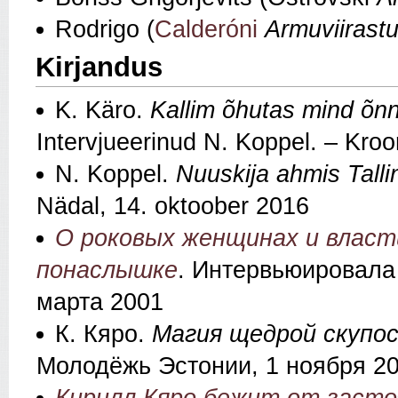
Rodrigo (
Calderóni
Armuviirast
Kirjandus
K. Käro.
Kallim õhutas mind õn
Intervjueerinud N. Koppel. – Kroo
N. Koppel.
Nuuskija ahmis Talli
Nädal, 14. oktoober 2016
О роковых женщинах и власт
понаслышке
. Интервьюировала
марта 2001
К. Кяро.
Магия щедрой скупо
Молодёжь Эстонии, 1 ноября 2