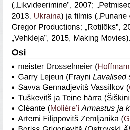
(„Likvideerimine”, 2007; „Petmis
2013,
Ukraina
) ja filmis („Punan
Gregor Productions; „Rotilõks”, 2
„Vehkleja”, 2015, Making Movies)
Osi
meister Drosselmeier (
Hoffmann
Garry Lejeun (Frayni
Lavalised
Savva Gennadjevitš Vassilkov (
Tuškevitš ja Teine härra (Šiškin
Cléante (
Molière’i
Armastus ja k
Artemi Filippovitš Zemljanika (
G
Boriss Grigorjevitš (Ostrovski
Ä