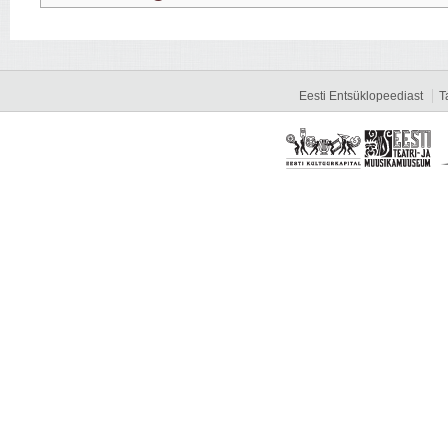
Eesti Entsüklopeediast
T