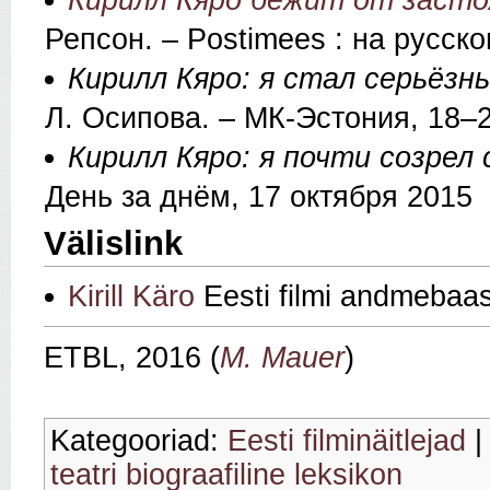
Кирилл Кяро бежит от засто
Репсон. – Postimees : на русск
Кирилл Кяро: я стал серьёзн
Л. Осипова. – МК-Эстония, 18–
Кирилл Кяро: я почти созре
День за днём, 17 октября 2015
Välislink
Kirill Käro
Eesti filmi andmebaas
ETBL, 2016 (
M. Mauer
)
Kategooriad:
Eesti filminäitlejad
teatri biograafiline leksikon