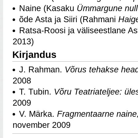
Naine (Kasaku
Ümmargune null
õde Asta ja Siiri (Rahmani
Haig
Ratsa-Roosi ja väliseestlane As
2013)
Kirjandus
J. Rahman.
Võrus tehakse head 
2008
T. Tubin.
Võru Teatriateljee: ül
2009
V. Märka.
Fragmentaarne naine
november 2009