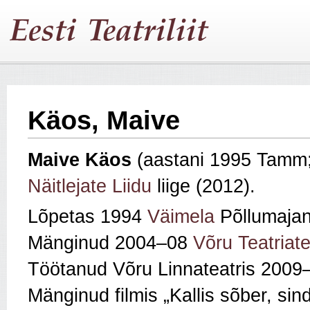
Käos, Maive
Maive Käos
(aastani 1995 Tamm;
Näitlejate Liidu
liige (2012).
Lõpetas 1994
Väimela
Põllumajand
Mänginud 2004–08
Võru Teatriate
Töötanud Võru Linnateatris 2009–1
Mänginud filmis „Kallis sõber, si