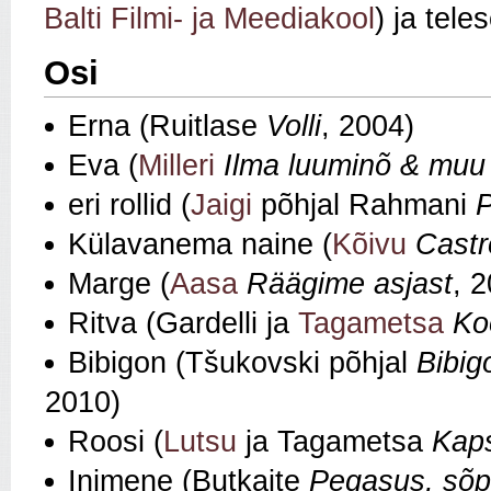
Balti Filmi- ja Meediakool
) ja tel
Osi
Erna (Ruitlase
Volli
, 2004)
Eva (
Milleri
Ilma luuminõ & muu 
eri rollid (
Jaigi
põhjal Rahmani
P
Külavanema naine (
Kõivu
Castr
Marge (
Aasa
Räägime asjast
, 
Ritva (Gardelli ja
Tagametsa
Ko
Bibigon (Tšukovski põhjal
Bibig
2010)
Roosi (
Lutsu
ja Tagametsa
Kap
Inimene (Butkaite
Pegasus, sõp