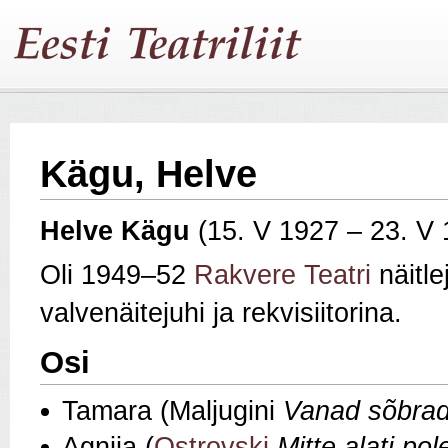
Kägu, Helve
Helve Kägu
(15. V 1927 – 23. V
Oli 1949–52
Rakvere Teatri
näitle
valvenäitejuhi ja rekvisiitorina.
Osi
Tamara (Maljugini
Vanad sõbra
Agnija (
Ostrovski
Mitte alati pol