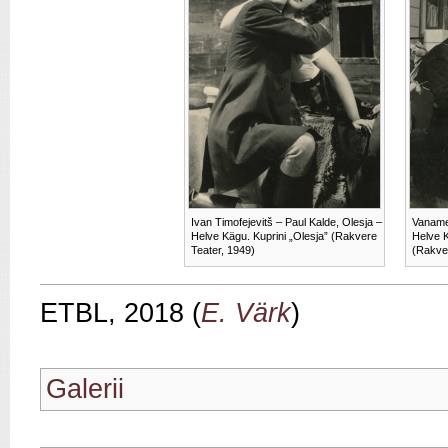
Ivan Timofejevitš – Paul Kalde, Olesja –
Vaname
Helve Kägu. Kuprini „Olesja” (Rakvere
Helve 
Teater, 1949)
(Rakver
ETBL, 2018 (
E. Värk
)
Galerii