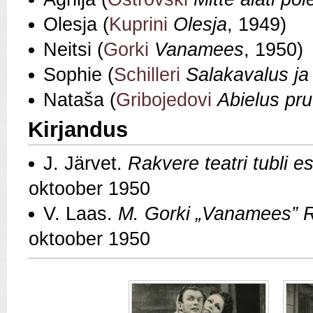
Olesja (
Kuprini
Olesja
, 1949)
Neitsi (
Gorki
Vanamees
, 1950)
Sophie (
Schilleri
Salakavalus ja
Nataša (
Gribojedovi
Abielus pr
Kirjandus
J. Järvet.
Rakvere teatri tubli e
oktoober 1950
V. Laas.
M. Gorki „Vanamees” R
oktoober 1950