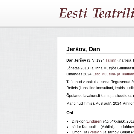
Jeršov, Dan
Dan Jeršov
(3. VI 1994
Tallinn
), näitleja,
Lõpetas 2013 Tallinna Mustjõe Gümnaasiu
Omandas 2024
Eesti Muusika- ja Teatria
Töötanud vabakutselisena. Tegutsenud
Reflets (kunstiline konsultant, teatristuud
Õpetanud lavakunsti ka mujal stuudiotes
Mänginud filmis („Must auk”, 2024, Amri
Osi
Direktor (
Lindgreni
Pipi Pikksukk
, 201
sõdur Kuropatkin (Vahtini ja Leduhho
Omon Ra (
Pelevini
ja Tarhovi
Omon R