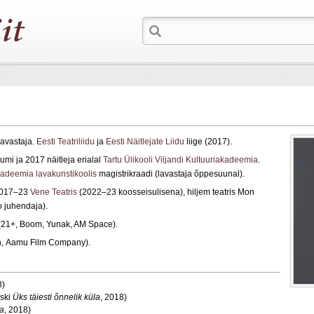
 lavastaja.
Eesti Teatriliidu
ja
Eesti Näitlejate Liidu
liige (2017).
mi ja 2017 näitleja erialal
Tartu Ülikooli Viljandi Kultuuriakadeemia
.
kadeemia lavakunstikoolis
magistrikraadi (lavastaja õppesuunal).
 2017–23
Vene Teatris
(2022–23 koosseisulisena), hiljem teatris Mon
io juhendaja).
 (21+, Boom, Yunak, AM Space).
on, Aamu Film Company).
8)
vski
Üks täiesti õnnelik küla
, 2018)
a
, 2018)