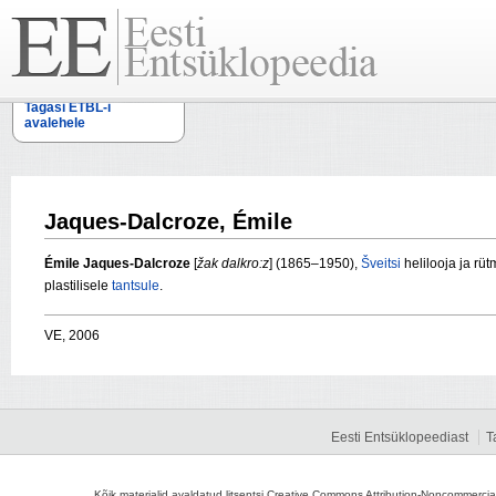
Tagasi ETBL-i
avalehele
Jaques-Dalcroze, Émile
Émile Jaques-Dalcroze
[
žak dalkro:z
] (1865–1950),
Šveitsi
helilooja ja rü
plastilisele
tantsule
.
VE, 2006
Eesti Entsüklopeediast
T
Kõik materjalid avaldatud litsentsi Creative Commons Attribution-Noncommercial-S