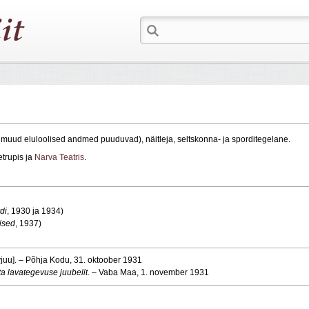
, muud eluloolised andmed puuduvad), näitleja, seltskonna- ja sporditegelane.
etrupis ja
Narva Teatris
.
di
, 1930 ja 1934)
ised
, 1937)
rvjuu]. – Põhja Kodu, 31. oktoober 1931
ta lavategevuse juubelit
. – Vaba Maa, 1. november 1931