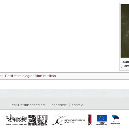
Tolar
„Parv
er
|
Eesti teatri biograafiline leksikon
Eesti Entsüklopeediast
Tagasiside
Kontakt