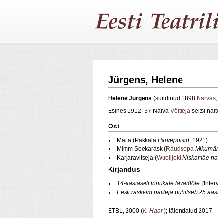
Jürgens, Helene
Helene Jürgens
(sündinud 1898
Narvas
Esines 1912–37 Narva
Võitleja
seltsi näit
Osi
Maija (Pakkala
Parvepoisid
, 1921)
Mimm Soekarask (
Raudsepa
Mikumär
Karjaravitseja (
Wuolijoki
Niskamäe na
Kirjandus
14-aastaselt innukale lavatööle
. [Inte
Eesti raskeim näitleja pühitseb 25 aas
ETBL, 2000 (
K. Haan
); täiendatud 2017