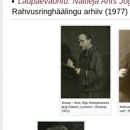
Laupäevaõhtu. Näitleja Ants Jõ
Rahvusringhäälingu arhiiv (1977)
Sosias – Ants Jõgi. Aristophanese
järgi Gaineri „Lysistra“. (Estonia,
Anthrax
1921)
vari“. 