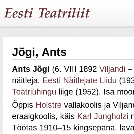
Jõgi, Ants
Ants Jõgi
(6. VIII 1892
Viljandi
– 
näitleja.
Eesti Näitlejate Liidu
(193
Teatriühingu
liige (1952). Isa mo
Õppis
Holstre
vallakoolis ja Vilja
eraalgkoolis, käis
Karl Jungholzi
n
Töötas 1910–15 kingsepana, lava