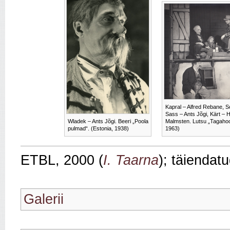
Kapral – Alfred Rebane, S
Sass – Ants Jõgi, Kärt – 
Wladek – Ants Jõgi. Beeri „Poola
Malmsten. Lutsu „Tagahoo
pulmad“. (Estonia, 1938)
1963)
ETBL, 2000 (
I. Taarna
); täiendat
Galerii