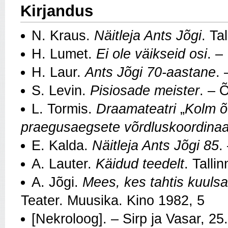
Kirjandus
N. Kraus.
Näitleja Ants Jõgi
. Ta
H. Lumet.
Ei ole väikseid osi
. –
H. Laur.
Ants Jõgi 70-aastane
. 
S. Levin.
Pisiosade meister
. – 
L. Tormis.
Draamateatri
„
Kolm 
praegusaegsete võrdluskoordinaa
E. Kalda.
Näitleja Ants Jõgi 85
.
A. Lauter.
Käidud teedelt
. Talli
A. Jõgi.
Mees, kes tahtis kuuls
Teater. Muusika. Kino 1982, 5
[Nekroloog]. – Sirp ja Vasar, 2