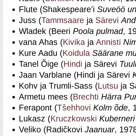
Flute (Shakespeare’i
Suveöö u
Juss (
Tammsaare
ja
Särevi
And
Wladek (Beeri
Poola pulmad
, 1
vana Ahas (
Kivika
ja
Annisti
Nim
Kure Aadu (
Koidula
Säärane mu
Tanel Õige (
Hindi
ja Särevi
Tuul
Jaan Varblane (Hindi ja Särevi
Kohv ja Trumli-Sass (
Lutsu
ja S
Armetu mees (
Brechti
Härra Pun
Ferapont (
Tšehhovi
Kolm õde
, 
Lukasz (
Kruczkowski
Kuberneri
Veliko (Radičkovi
Jaanuar
, 197