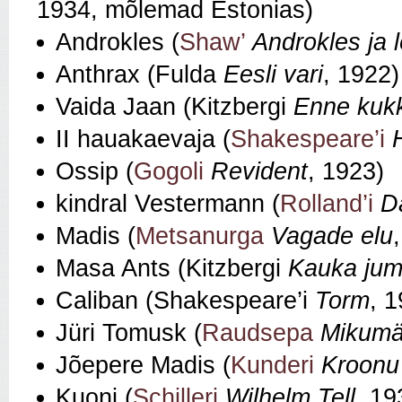
1934, mõlemad Estonias)
Androkles (
Shaw’
Androkles ja l
Anthrax (Fulda
Eesli vari
, 1922)
Vaida Jaan (Kitzbergi
Enne kukk
II hauakaevaja (
Shakespeare’i
Ossip (
Gogoli
Revident
, 1923)
kindral Vestermann (
Rolland’i
D
Madis (
Metsanurga
Vagade elu
Masa Ants (Kitzbergi
Kauka jum
Caliban (Shakespeare’i
Torm
, 
Jüri Tomusk (
Raudsepa
Mikumä
Jõepere Madis (
Kunderi
Kroonu
Kuoni (
Schilleri
Wilhelm Tell
, 19