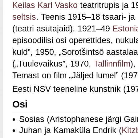
Keilas
Karl Vasko
teatritrupis ja 
seltsis
. Teenis 1915–18 tsaari- ja
(teatri asutajaid), 1921–49
Estoni
episoodilisi osi operettides, nuk
kuld”, 1950, „Sorotšintsõ aastalaat
(„Tuulevaikus”, 1970,
Tallinnfilm
),
Temast on film „Jäljed lumel” (1978
Eesti NSV teeneline kunstnik (19
Osi
Sosias (Aristophanese järgi Gai
Juhan ja Kamaküla Endrik (
Kitz