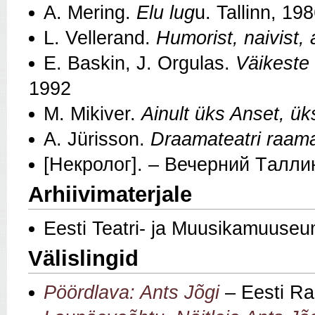
A. Mering.
Elu lug
u. Tallinn, 19
L. Vellerand.
Humorist, naivist, 
E. Baskin, J. Orgulas.
Väikeste
1992
M. Mikiver.
Ainult üks Anset, ük
A. Jürisson.
Draamateatri raam
[Некролог]. – Bечерний Tалли
Arhiivimaterjale
Eesti Teatri- ja Muusikamuuseu
Välislingid
Pöördlava: Ants Jõgi
– Eesti Ra