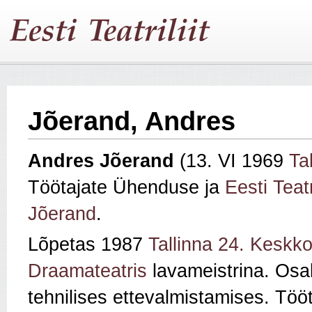
Jõerand, Andres
Andres Jõerand
(13. VI 1969
Tal
Töötajate Ühenduse ja
Eesti Teatr
Jõerand
.
Lõpetas 1987
Tallinna 24. Keskko
Draamateatris
lavameistrina. Osa
tehnilises ettevalmistamises. Töö