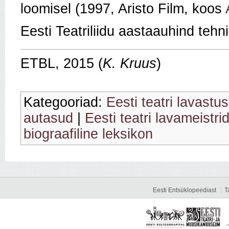
loomisel (1997, Aristo Film, koos
Eesti Teatriliidu aastaauhind tehni
ETBL, 2015 (
K. Kruus
)
Kategooriad:
Eesti teatri lavastu
autasud
|
Eesti teatri lavameistri
biograafiline leksikon
Eesti Entsüklopeediast
T