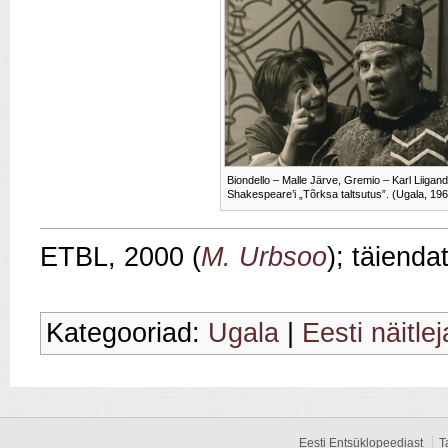
Biondello – Malle Järve, Gremio – Karl Liigand
Shakespeare’i „Tõrksa taltsutus”. (Ugala, 19
ETBL, 2000 (
M. Urbsoo
); täienda
Kategooriad:
Ugala
|
Eesti näitle
Eesti Entsüklopeediast
T