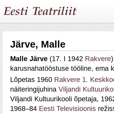
Järve, Malle
Malle Järve
(17. I 1942
Rakvere
)
karusnahatööstuse tööline, ema 
Lõpetas 1960
Rakvere 1. Keskkoo
näiteringijuhina
Viljandi Kultuuriko
Viljandi Kultuurikooli õpetaja, 1
1968–84
Eesti Televisioonis
režiss