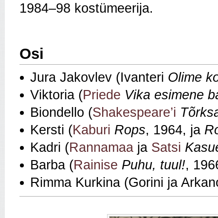
1984–98 kostümeerija.
Osi
Jura Jakovlev (Ivanteri
Olime k
Viktoria (
Priede
Vika esimene ba
Biondello (
Shakespeare’i
Tõrksa
Kersti (
Kaburi
Rops
, 1964, ja
Ro
Kadri (
Rannamaa
ja
Satsi
Kasu
Barba (
Rainise
Puhu, tuul!
, 196
Rimma Kurkina (Gorini ja Arkan