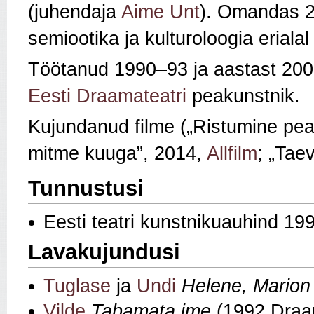
(juhendaja
Aime Unt
). Omandas 
semiootika ja kulturoloogia erialal
Töötanud 1990–93 ja aastast 200
Eesti Draamateatri
peakunstnik.
Kujundanud filme („Ristumine pea
mitme kuuga”, 2014,
Allfilm
; „Tae
Tunnustusi
Eesti teatri kunstnikuauhind 19
Lavakujundusi
Tuglase
ja
Undi
Helene, Marion 
Vilde
Tabamata ime
(1992 Draam