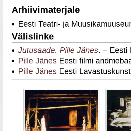
Arhiivimaterjale
Eesti Teatri- ja Muusikamuuseu
Välislinke
Jutusaade. Pille Jänes
. – Eesti
Pille Jänes
Eesti filmi andmeba
Pille Jänes
Eesti Lavastuskunstn