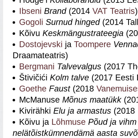
Hodge’i
Kollaborandid
(2013 Ees
Ibseni
Brand
(2014
VAT Teatris
)
Gogoli
Surnud hinged
(2014 Tall
Kõivu
Keskmängustrateegia
(20
Dostojevski
ja
Toompere
Venna
Draamateatris)
Bergmani
Talvevalgus
(2017 Th
Štivičići
Kolm talve
(2017 Eesti 
Goethe
Faust
(2018
Vanemuise
McManuse
Mõnus maatükk
(201
Kivirähki
Elu ja armastus
(2018
Kõivu ja
Lõhmuse
Põud ja vihm
nelätõistkümnendämä aasta suvõ