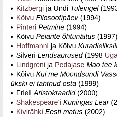
Kitzbergi
ja Undi
Tuleingel
(199
Kõivu
Filosoofipäev
(1994)
Pinteri
Petmine
(1994)
Kõivu
Peiarite õhtunäitus
(1997
Hoffmanni
ja Kõivu
Kuradieliksii
Silveri
Lendsaurused
(1998
Uga
Lindgreni
ja
Pedajase
Mao tee k
Kõivu
Kui me Moondsundi Vassel
ükski ei tahtnud osta
(1999)
Frieli
Aristokraadid
(2000)
Shakespeare’i
Kuningas Lear
(2
Kivirähki
Eesti matus
(2002)