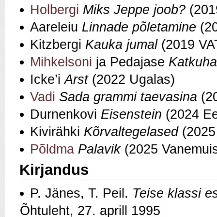
Holbergi
Miks Jeppe joob?
(20
Aareleiu
Linnade põletamine
(20
Kitzbergi
Kauka jumal
(2019 VAT
Mihkelsoni
ja Pedajase
Katkuh
Icke’i
Arst
(2022 Ugalas)
Vadi
Sada grammi taevasina
(2
Durnenkovi
Eisenstein
(2024 Ee
Kivirähki
Kõrvaltegelased
(2025 
Põldma
Palavik
(2025 Vanemuis
Kirjandus
P. Jänes, T. Peil.
Teise klassi e
Õhtuleht, 27. aprill 1995