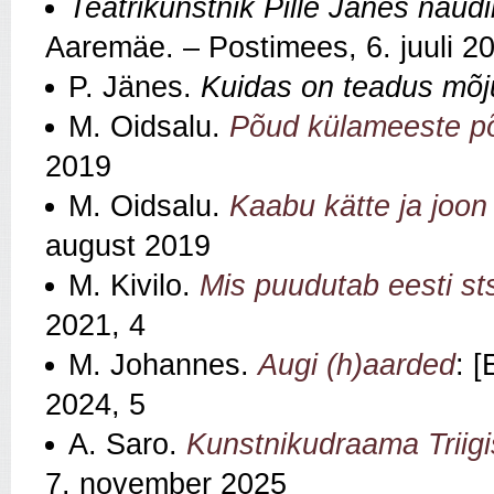
Teatrikunstnik Pille Jänes nau
Aaremäe. – Postimees, 6. juuli 2
P. Jänes.
Kuidas on teadus mõj
M. Oidsalu.
Põud külameeste p
2019
M. Oidsalu.
Kaabu kätte ja joo
august 2019
M. Kivilo.
Mis puudutab eesti st
2021, 4
M. Johannes.
Augi (h)aarded
: 
2024, 5
A. Saro.
Kunstnikudraama Triigi
7. november 2025