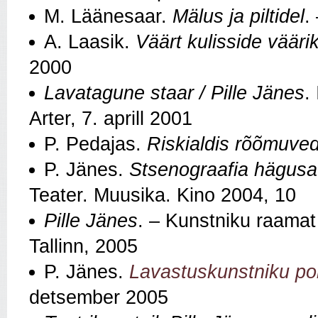
M. Läänesaar.
Mälus ja piltidel
.
A. Laasik.
Väärt kulisside vääri
2000
Lavatagune staar / Pille Jänes
.
Arter, 7. aprill 2001
P. Pedajas.
Riskialdis rõõmuve
P. Jänes.
Stsenograafia hägusate
Teater. Muusika. Kino 2004, 10
Pille Jänes
. – Kunstniku raamat 
Tallinn, 2005
P. Jänes.
Lavastuskunstniku po
detsember 2005