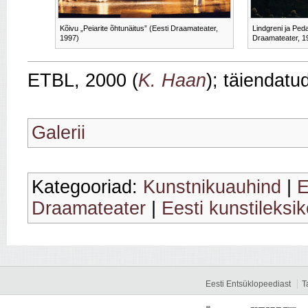
Kõivu „Peiarite õhtunäitus” (Eesti Draamateater,
Lindgreni ja Peda
1997)
Draamateater, 1
ETBL, 2000 (
K. Haan
); täiendatu
Galerii
Kategooriad:
Kunstnikuauhind
|
E
Draamateater
|
Eesti kunstileksi
Eesti Entsüklopeediast
T