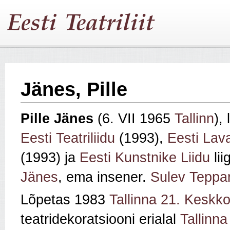
Jänes, Pille
Pille Jänes
(6. VII 1965
Tallinn
),
Eesti Teatriliidu
(1993),
Eesti Lav
(1993) ja
Eesti Kunstnike Liidu
lii
Jänes
, ema insener.
Sulev Teppar
Lõpetas 1983
Tallinna 21. Keskko
teatridekoratsiooni erialal
Tallinna