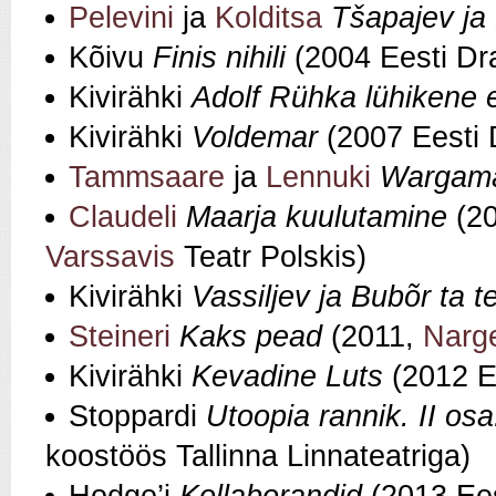
Pelevini
ja
Kolditsa
Tšapajev ja
Kõivu
Finis nihili
(2004 Eesti Dr
Kivirähki
Adolf Rühka lühikene 
Kivirähki
Voldemar
(2007 Eesti 
Tammsaare
ja
Lennuki
Wargamä
Claudeli
Maarja kuulutamine
(2
Varssavis
Teatr Polskis)
Kivirähki
Vassiljev ja Bubõr ta t
Steineri
Kaks pead
(2011,
Narge
Kivirähki
Kevadine Luts
(2012 E
Stoppardi
Utoopia rannik. II os
koostöös Tallinna Linnateatriga)