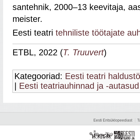
santehnik, 2000–13 keevitaja, aa
meister.
Eesti teatri
tehniliste töötajate au
ETBL, 2022 (
T. Truuvert
)
Kategooriad:
Eesti teatri haldust
|
Eesti teatriauhinnad ja -autasud
Eesti Entsüklopeediast
T