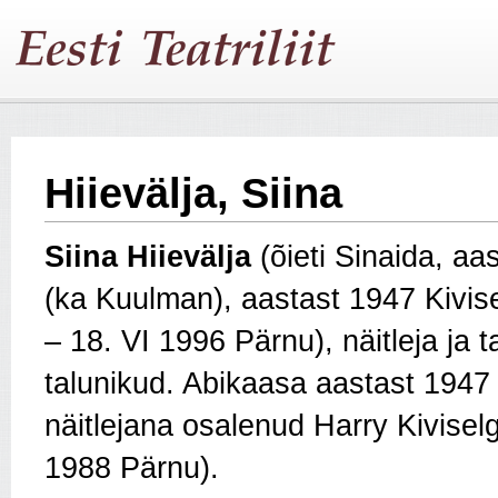
Hiievälja, Siina
Siina Hiievälja
(õieti Sinaida, a
(ka Kuulman), aastast 1947 Kivise
– 18. VI 1996 Pärnu), näitleja ja 
talunikud. Abikaasa aastast 194
näitlejana osalenud Harry Kivisel
1988 Pärnu).