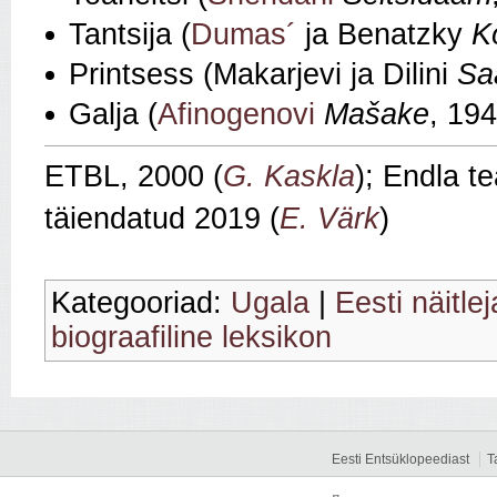
Tantsija (
Dumas´
ja Benatzky
K
Printsess (Makarjevi ja Dilini
Sa
Galja (
Afinogenovi
Mašake
, 194
ETBL, 2000 (
G. Kaskla
); Endla te
täiendatud 2019 (
E. Värk
)
Kategooriad:
Ugala
|
Eesti näitle
biograafiline leksikon
Eesti Entsüklopeediast
T