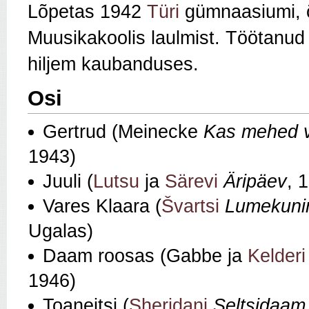
Lõpetas 1942
Türi
gümnaasiumi, 
Muusikakoolis laulmist. Töötanu
hiljem kaubanduses.
Osi
Gertrud (Meinecke
Kas mehed võ
1943)
Juuli (
Lutsu
ja
Särevi
Äripäev
, 
Vares Klaara (
Švartsi
Lumekuni
Ugalas)
Daam roosas (Gabbe ja
Kelderi
1946)
Toaneitsi (
Sheridani
Seltsidaam