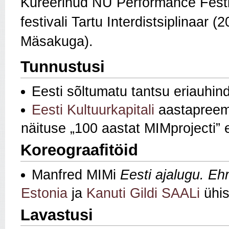
Kureerinud NU Performance Festiv
festivali Tartu Interdistsiplinaar 
Mäsakuga).
Tunnustusi
Eesti sõltumatu tantsu eriauhind 
Eesti Kultuurkapitali
aastapreem
näituse „100 aastat MIMprojecti” 
Koreograafitöid
Manfred MIMi
Eesti ajalugu. Eh
Estonia
ja
Kanuti Gildi SAALi
ühis
Lavastusi