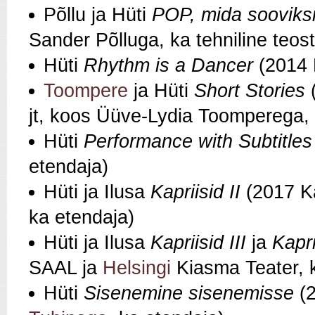
Põllu ja Hüti
POP, mida sooviks
Sander Põlluga, ka tehniline teost
Hüti
Rhythm is a Dancer
(2014 K
Toompere
ja Hüti
Short Stories
(
jt, koos Üüve-Lydia Toomperega, 
Hüti
Performance with Subtitles
etendaja)
Hüti ja Ilusa
Kapriisid II
(2017 Ka
ka etendaja)
Hüti ja Ilusa
Kapriisid III
ja
Kapri
SAAL ja
Helsingi
Kiasma Teater, k
Hüti
Sisenemine sisenemisse
(2