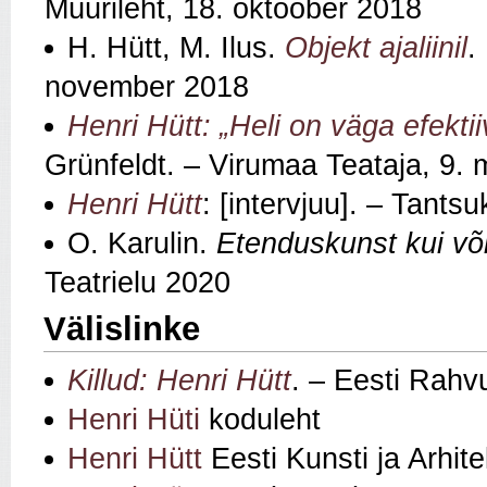
Müürileht, 18. oktoober 2018
H. Hütt, M. Ilus.
Objekt ajaliinil
.
november 2018
Henri Hütt: „Heli on väga efekt
Grünfeldt. – Virumaa Teataja, 9. 
Henri Hütt
: [intervjuu]. – Tants
O. Karulin.
Etenduskunst kui v
Teatrielu 2020
Välislinke
Killud: Henri Hütt
. – Eesti Rahv
Henri Hüti
koduleht
Henri Hütt
Eesti Kunsti ja Arhite