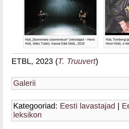
Hüti „Sisenemine sisenemisse” (etendajad – Henri
Hüti, Tombergi ja
Hütt, Veiko Tubin). Kanuti Gildi SAAL, 2018
Henri Hütt). e⁻le
ETBL, 2023 (
T. Truuvert
)
Galerii
Kategooriad:
Eesti lavastajad
|
Ee
leksikon