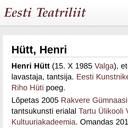
Hütt, Henri
Henri Hütt
(15. X 1985
Valga
), e
lavastaja, tantsija.
Eesti Kunstnik
Riho Hüti
poeg.
Lõpetas 2005
Rakvere Gümnaasi
tantsukunsti erialal
Tartu Ülikooli 
Kultuuriakadeemia
. Omandas 20