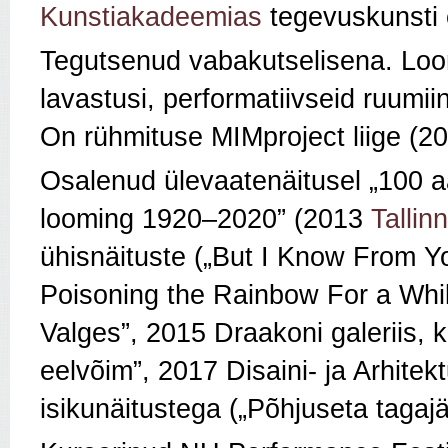
Kunstiakadeemias
tegevuskunsti e
Tegutsenud vabakutselisena. Loon
lavastusi, performatiivseid ruumiin
On rühmituse MIMproject liige (20
Osalenud ülevaatenäitusel „100 a
looming 1920–2020” (2013
Tallin
ühisnäituste („But I Know From Y
Poisoning the Rainbow For a Whil
Valges”, 2015 Draakoni galeriis,
eelvõim”, 2017 Disaini- ja Arhitekt
isikunäitustega („Põhjuseta tagaj