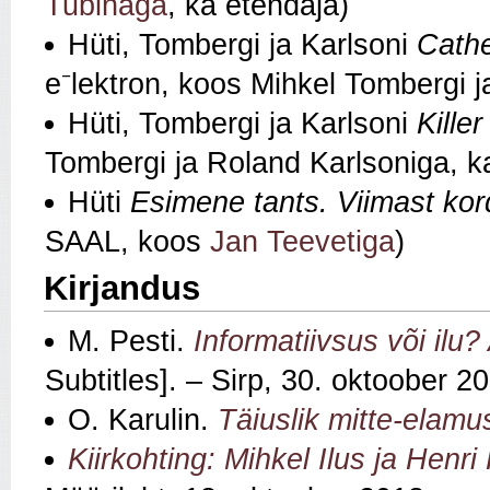
Tubinaga
, ka etendaja)
Hüti, Tombergi ja Karlsoni
Cathe
e⁻lektron, koos Mihkel Tombergi j
Hüti, Tombergi ja Karlsoni
Kille
Tombergi ja Roland Karlsoniga, k
Hüti
Esimene tants. Viimast kor
SAAL, koos
Jan Teevetiga
)
Kirjandus
M. Pesti.
Informatiivsus või ilu?
Subtitles]. – Sirp, 30. oktoober 2
O. Karulin.
Täiuslik mitte-elamu
Kiirkohting: Mihkel Ilus ja Henri