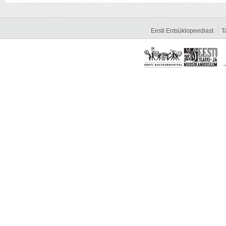
Eesti Entsüklopeediast
T