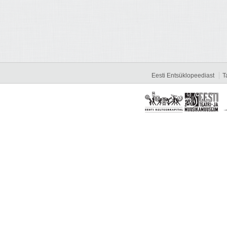
Eesti Entsüklopeediast
T