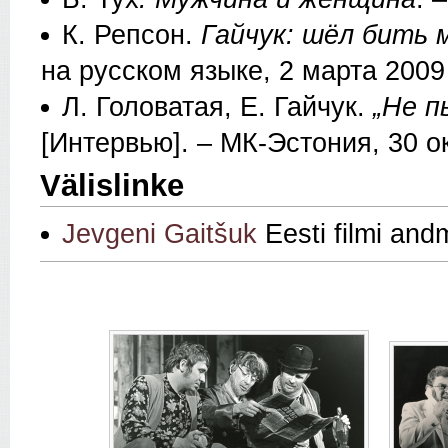
К. Репсон.
Гайчук: шëл бить 
на русском языке, 2 марта 2009
Л. Головатая, Е. Гайчук.
„Не 
[Интервью]. – МК-Эстония, 30 о
Välislinke
Jevgeni Gaitšuk
Eesti filmi an