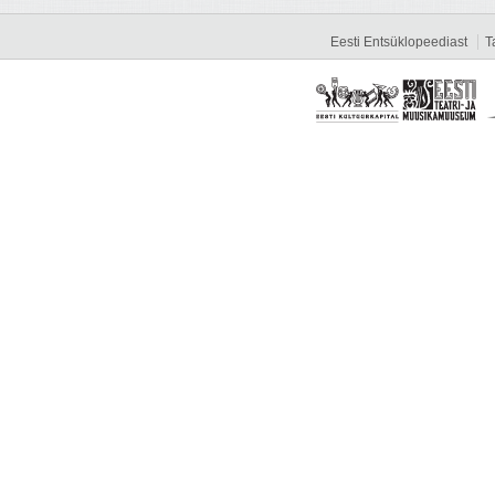
Eesti Entsüklopeediast
T