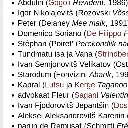
Abdulin (
Gogoli
Revident
, 1986)
Igor Nikolajevitš (Rozovski
Võss
Peter (Delaney
Mee maik
, 1991
Domenico Soriano (
De Filippo
F
Stéphan (Poiret’
Perekondlik nä
Tundmatu isa ja Vana (
Strindbe
Ivan Semjonovitš Velikatov (Os
Starodum (Fonvizini
Äbarik
, 19
Kapral (
Lutsu
ja
Kerge
Tagahoo
advokaat Fleur (
Sagani
Valentin
Ivan Fjodorovitš Jepantšin (
Dos
Aleksei Aleksandrovitš Karenin 
parun de Remusat (Schmitti
Fré