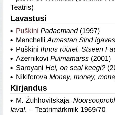
Teatris)
Lavastusi
Puškini
Padaemand
(1997)
Menchelli
Armastan Sind igavest
Puškini
Ihnus rüütel. Stseen Fau
Azernikovi
Pulmamarss
(2001)
Saroyani
Hei, on
seal keegi?
(2
Nikiforova
Money, money, mon
Kirjandus
M. Žuhhovitskaja.
Noorsooprobl
laval
. – Teatrimärkmik 1969/70