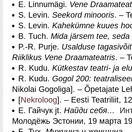
E. Linnumägi.
Vene Draamateat
S. Levin.
Seekord minooris
. – 
S. Levin.
Kahekümne kuues ho
B. Tuch.
Mida järsem tee, sed
P.-R. Purje.
Usalduse tagasivõi
Riiklikus Vene Draamateatris
. – 
R. Kudu.
Kütkestav teatri- ja el
R. Kudu.
Gogol 200: teatralisee
Nikolai Gogoliga]. – Õpetajate Leh
[
Nekroloog
]. – Eesti Teatriliit,
Е. Гайчук jt.
Найди себя…
Ин
Молодёжь Эстонии, 19 марта 1
Б. Тух
.
Мужчина и женщина
. 