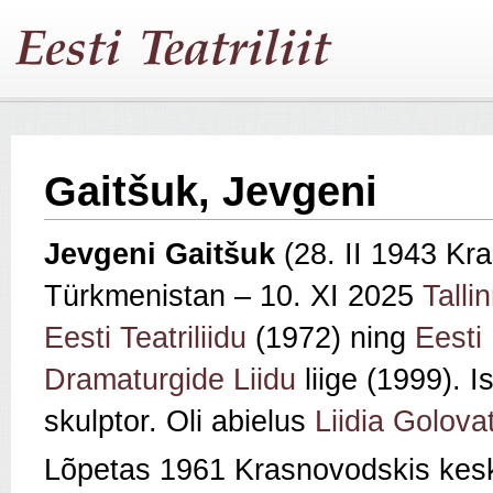
Gaitšuk, Jevgeni
Jevgeni Gaitšuk
(28. II 1943 Kr
Türkmenistan – 10. XI 2025
Talli
Eesti Teatriliidu
(1972) ning
Eesti
Dramaturgide Liidu
liige (1999). 
skulptor. Oli abielus
Liidia Golova
Lõpetas 1961 Krasnovodskis keskk