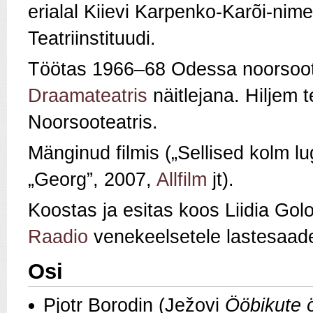
erialal Kiievi Karpenko-Karõi-nimel
Teatriinstituudi.
Töötas 1966–68 Odessa noorsoot
Draamateatris
näitlejana. Hiljem 
Noorsooteatris.
Mänginud filmis („Sellised kolm lu
„Georg”, 2007,
Allfilm
jt).
Koostas ja esitas koos Liidia Go
Raadio
venekeelsetele lastesaade
Osi
Pjotr Borodin (Ježovi
Ööbikute 