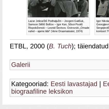
Lazar Jelizarõtš Podhaljužin – Jevgeni Gaitšuk,
Igor Nikol
Samson Silõtš Bolšov – Igor Kan, Sõsoi Psoitš
Georgijevn
Rispoloženski – Leonid Ševtsov. Ostrovski „Omade
Sergejevit
vahel – ajame läbi” (Vene Draamateater, 1974)
kontsert T
ETBL, 2000 (
B. Tuch
); täiendatu
Galerii
Kategooriad:
Eesti lavastajad
|
Ee
biograafiline leksikon