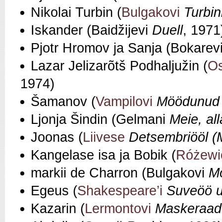
Nikolai Turbin (
Bulgakovi
Turbin
Iskander (Baidžijevi
Duell
, 1971
Pjotr Hromov ja Sanja (Bokarev
Lazar Jelizarõtš Podhaljužin (
Os
1974)
Šamanov (
Vampilovi
Möödunud 
Ljonja Šindin (Gelmani
Meie, all
Joonas (
Liivese
Detsembriööl (
Kangelase isa ja Bobik (
Różewi
markii de Charron (Bulgakovi
Mo
Egeus (
Shakespeare’i
Suveöö 
Kazarin (
Lermontovi
Maskeraad